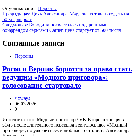
Опубликовано в
Персоны
Навигация
Предыдущая:
Дочь Александра Абдулова готова похудеть на
50 кг для роли
по
Следующая:
Бородина похвасталась подаренными
записям
бойфрендом серьгами Cartier: цена стартует от 500 тысяч
Связанные записи
Персоны
Рогов и Верник борются за право стать
ведущим «Модного приговора»:
голосование стартовало
sixways
06.03.2026
0
Источник фото: Модный приговор / VK Второго января в
эфир после длительного перерыва вернулось шоу «Модный
приговор», но уже без всеми любимого стилиста Александра
Васильева. […]