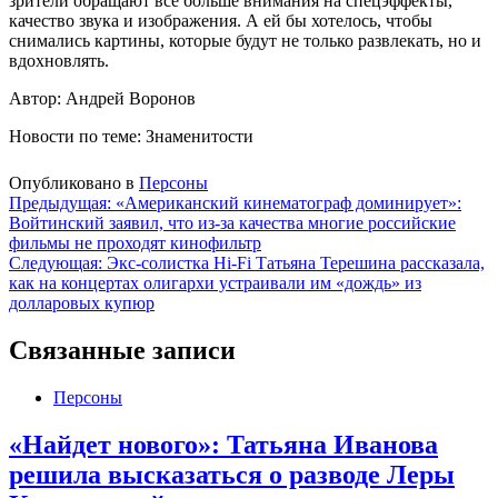
зрители обращают все больше внимания на спецэффекты,
качество звука и изображения. А ей бы хотелось, чтобы
снимались картины, которые будут не только развлекать, но и
вдохновлять.
Автор: Андрей Воронов
Новости по теме: Знаменитости
Опубликовано в
Персоны
Навигация
Предыдущая:
«Американский кинематограф доминирует»:
Войтинский заявил, что из-за качества многие российские
по
фильмы не проходят кинофильтр
записям
Следующая:
Экс-солистка Hi-Fi Татьяна Терешина рассказала,
как на концертах олигархи устраивали им «дождь» из
долларовых купюр
Связанные записи
Персоны
«Найдет нового»: Татьяна Иванова
решила высказаться о разводе Леры