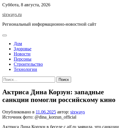
Перейти
Суббота, 8 августа, 2026
к
sixways.ru
содержимому
Региональный информационно-новостной сайт
Дом
Здоровье
Новости
Персоны
Строительство
Технологии
Найти:
Актриса Дина Корзун: западные
санкции помогли российскому кино
Опубликовано в
11.06.2025
автор:
sixways
Источник фото: @dina_korzun_official
Актриса Дина Корзун в беседе с aif.ru заявила, что санкции