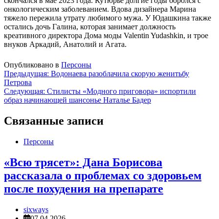
скончался в мае 2023 года. Кутюрье долгие годы боролся с
онкологическим заболеванием. Вдова дизайнера Марина
тяжело пережила утрату любимого мужа. У Юдашкина также
остались дочь Галина, которая занимает должность
креативного директора Дома моды Valentin Yudashkin, и трое
внуков Аркадий, Анатолий и Агата.
Опубликовано в
Персоны
Навигация
Предыдущая:
Водонаева разоблачила скорую женитьбу
Петрова
по
Следующая:
Стилисты «Модного приговора» испортили
записям
образ начинающей шансонье Наталье Бадер
Связанные записи
Персоны
«Всю трясет»: Дана Борисова
рассказала о проблемах со здоровьем
после похудения на препарате
sixways
07.04.2026