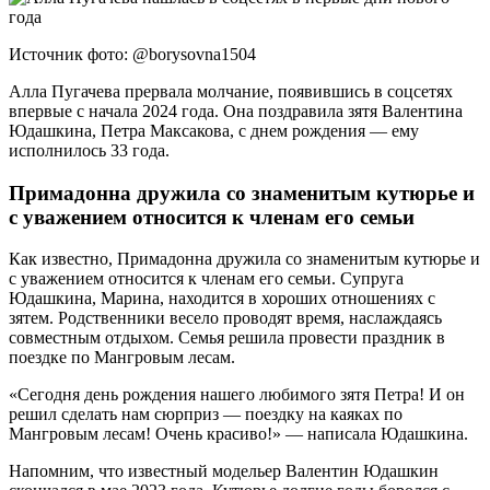
Источник фото: @borysovna1504
Алла Пугачева прервала молчание, появившись в соцсетях
впервые с начала 2024 года. Она поздравила зятя Валентина
Юдашкина, Петра Максакова, с днем рождения — ему
исполнилось 33 года.
Примадонна дружила со знаменитым кутюрье и
с уважением относится к членам его семьи
Как известно, Примадонна дружила со знаменитым кутюрье и
с уважением относится к членам его семьи. Супруга
Юдашкина, Марина, находится в хороших отношениях с
зятем. Родственники весело проводят время, наслаждаясь
совместным отдыхом. Семья решила провести праздник в
поездке по Мангровым лесам.
«Сегодня день рождения нашего любимого зятя Петра! И он
решил сделать нам сюрприз — поездку на каяках по
Мангровым лесам! Очень красиво!» — написала Юдашкина.
Напомним, что известный модельер Валентин Юдашкин