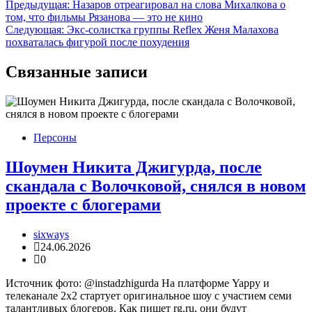
Навигация
Предыдущая:
Назаров отреагировал на слова Михалкова о
том, что фильмы Рязанова — это не кино
по
Следующая:
Экс-солистка группы Reflex Женя Малахова
записям
похваталась фигурой после похудения
Связанные записи
Персоны
Шоумен Никита Джигурда, после
скандала с Волочковой, снялся в новом
проекте с блогерами
sixways
24.06.2026
0
Источник фото: @instadzhigurda На платформе Yappy и
телеканале 2х2 стартует оригинальное шоу с участием семи
талантливых блогеров. Как пишет rg.ru, они будут