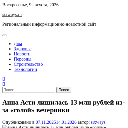
Перейти
Воскресенье, 9 августа, 2026
к
sixways.ru
содержимому
Региональный информационно-новостной сайт
Дом
Здоровье
Новости
Персоны
Строительство
Технологии
Найти:
Анна Асти лишилась 13 млн рублей из-
за «голой» вечеринки
Опубликовано в
07.11.2025
14.01.2026
автор:
sixways