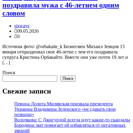
поздравила мужа с 46-летием одним
словом
sixways
09.05.2026
0
Источник фото: @orbakaite_k Бизнесмен Михаил Земцов 15
января отпраздновал свое 46-летие с чем его поздравила
супруга Кристина Орбакайте. Вместе они уже почти 19 лет и
[…]
Поиск
Поиск
Свежие записи
Певица Лолита Милявская призвала президента
Украины Владимира Зеленского «не сдавать свои
позиции»
Волочкова: С Джигурдой всегда идут какие-то скандалы
Бородина: мат помогает ей избавляться от негативных
эмоций