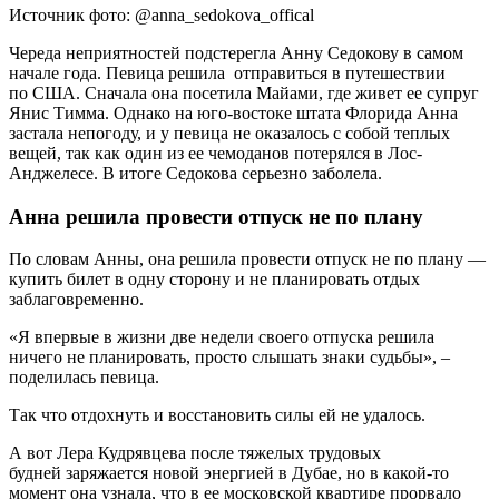
Источник фото: @anna_sedokova_offical
Череда неприятностей подстерегла Анну Седокову в самом
начале года. Певица решила отправиться в путешествии
по США. Сначала она посетила Майами, где живет ее супруг
Янис Тимма. Однако на юго-востоке штата Флорида Анна
застала непогоду, и у певица не оказалось с собой теплых
вещей, так как один из ее чемоданов потерялся в Лос-
Анджелесе. В итоге Седокова серьезно заболела.
Анна решила провести отпуск не по плану
По словам Анны, она решила провести отпуск не по плану —
купить билет в одну сторону и не планировать отдых
заблаговременно.
«Я впервые в жизни две недели своего отпуска решила
ничего не планировать, просто слышать знаки судьбы», –
поделилась певица.
Так что отдохнуть и восстановить силы ей не удалось.
А вот Лера Кудрявцева после тяжелых трудовых
будней заряжается новой энергией в Дубае, но в какой-то
момент она узнала, что в ее московской квартире прорвало