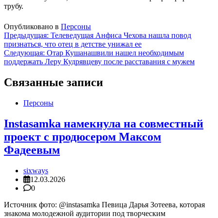
трубу.
Опубликовано в
Персоны
Навигация
Предыдущая:
Телеведущая Анфиса Чехова нашла повод
признаться, что отец в детстве унижал ее
по
Следующая:
Отар Кушанашвили нашел необходимым
записям
поддержать Леру Кудрявцеву после расставания с мужем
Связанные записи
Персоны
Instasamka намекнула на совместный
проект с продюсером Максом
Фадеевым
sixways
12.03.2026
0
Источник фото: @instasamka Певица Дарья Зотеева, которая
знакома молодежной аудитории под творческим