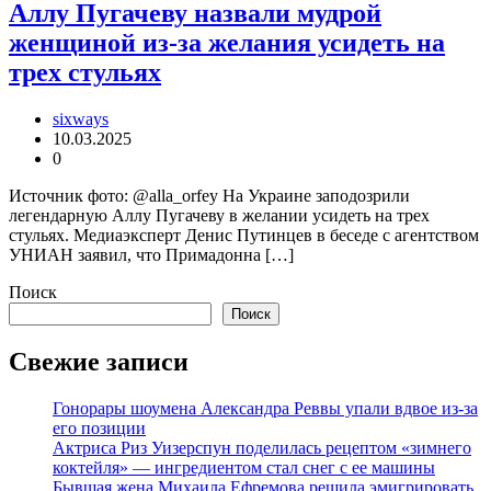
Аллу Пугачеву назвали мудрой
женщиной из-за желания усидеть на
трех стульях
sixways
10.03.2025
0
Источник фото: @alla_orfey На Украине заподозрили
легендарную Аллу Пугачеву в желании усидеть на трех
стульях. Медиаэксперт Денис Путинцев в беседе с агентством
УНИАН заявил, что Примадонна […]
Поиск
Поиск
Свежие записи
Гонорары шоумена Александра Реввы упали вдвое из-за
его позиции
Актриса Риз Уизерспун поделилась рецептом «зимнего
коктейля» — ингредиентом стал снег с ее машины
Бывшая жена Михаила Ефремова решила эмигрировать