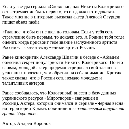
Если у звезды сериала «Слово пацана» Никиты Кологривого
есть стремление быть первым, то он должен это доказать.
Такое мнение в интервью высказал актер Алексей Огурцов,
пишет absatz.media.
«Главное, чтобы он не шел по головам. Если у тебя есть
стремление быть первым, то докажи это. А Родина тебя тогда
оценит, когда присвоит тебе звание заслуженного артиста
России», – сказал заслуженный артист России.
Ранее кинокритик Александр Шпагин в беседе с «Абзацем»
объяснил секрет популярности Никиты Кологривого. По его
словам, молодой актер продемонстрировал свой талант в
успешных проектах, чем обратил на себя внимание. Критик
также сказал, что в России есть немало молодых и
талантливых актеров.
Ранее сообщалось, что Кологривый внесен в базу данных
украинского ресурса «Миротворец» (запрещен в
России). Актера, который снимался в сериале «Черная весна»
на территории Крыма, обвинили в
«сознательном нарушении
границ Украины»
.
Автор: Андрей Воронов