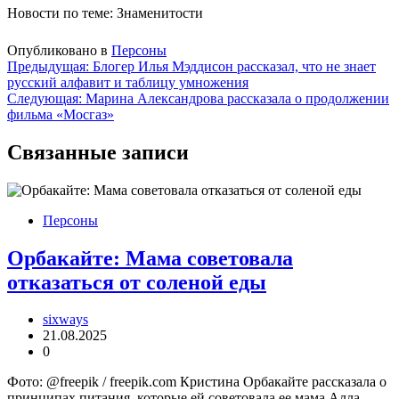
Новости по теме: Знаменитости
Опубликовано в
Персоны
Навигация
Предыдущая:
Блогер Илья Мэддисон рассказал, что не знает
русский алфавит и таблицу умножения
по
Следующая:
Марина Александрова рассказала о продолжении
записям
фильма «Мосгаз»
Связанные записи
Персоны
Орбакайте: Мама советовала
отказаться от соленой еды
sixways
21.08.2025
0
Фото: @freepik / freepik.com Кристина Орбакайте рассказала о
принципах питания, которые ей советовала ее мама Алла