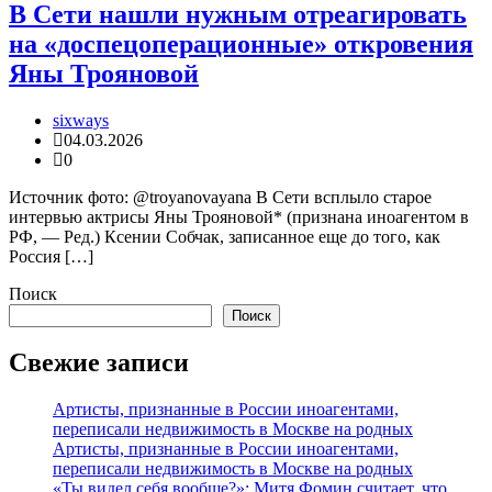
В Сети нашли нужным отреагировать
на «доспецоперационные» откровения
Яны Трояновой
sixways
04.03.2026
0
Источник фото: @troyanovayana В Сети всплыло старое
интервью актрисы Яны Трояновой* (признана иноагентом в
РФ, — Ред.) Ксении Собчак, записанное еще до того, как
Россия […]
Поиск
Поиск
Свежие записи
Артисты, признанные в России иноагентами,
переписали недвижимость в Москве на родных
Артисты, признанные в России иноагентами,
переписали недвижимость в Москве на родных
«Ты видел себя вообще?»: Митя Фомин считает, что