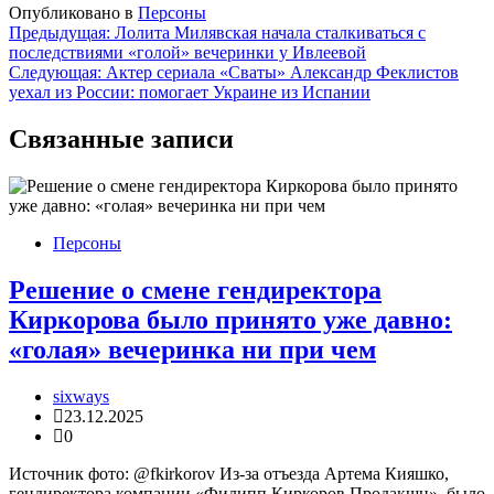
Опубликовано в
Персоны
Навигация
Предыдущая:
Лолита Милявская начала сталкиваться с
последствиями «голой» вечеринки у Ивлеевой
по
Следующая:
Актер сериала «Сваты» Александр Феклистов
записям
уехал из России: помогает Украине из Испании
Связанные записи
Персоны
Решение о смене гендиректора
Киркорова было принято уже давно:
«голая» вечеринка ни при чем
sixways
23.12.2025
0
Источник фото: @fkirkorov Из-за отъезда Артема Кияшко,
гендиректора компании «Филипп Киркоров Продакшн», было