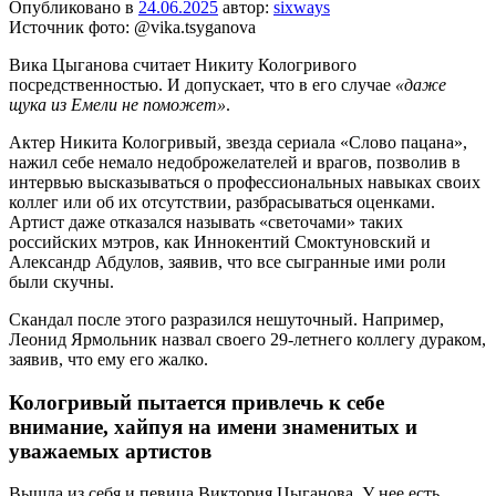
Опубликовано в
24.06.2025
автор:
sixways
Источник фото: @vika.tsyganova
Вика Цыганова считает Никиту Кологривого
посредственностью. И допускает, что в его случае
«даже
щука из Емели не поможет»
.
Актер Никита Кологривый, звезда сериала «Слово пацана»,
нажил себе немало недоброжелателей и врагов, позволив в
интервью высказываться о профессиональных навыках своих
коллег или об их отсутствии, разбрасываться оценками.
Артист даже отказался называть «светочами» таких
российских мэтров, как Иннокентий Смоктуновский и
Александр Абдулов, заявив, что все сыгранные ими роли
были скучны.
Скандал после этого разразился нешуточный. Например,
Леонид Ярмольник назвал своего 29-летнего коллегу дураком,
заявив, что ему его жалко.
Кологривый пытается привлечь к себе
внимание, хайпуя на имени знаменитых и
уважаемых артистов
Вышла из себя и певица Виктория Цыганова. У нее есть