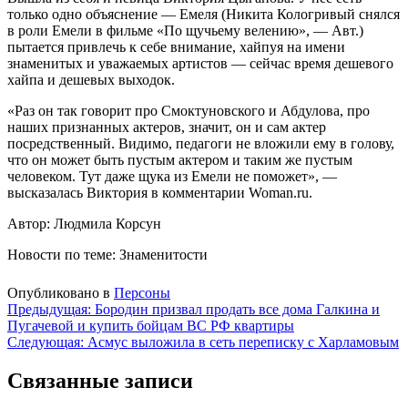
только одно объяснение — Емеля (Никита Кологривый снялся
в роли Емели в фильме «По щучьему велению», — Авт.)
пытается привлечь к себе внимание, хайпуя на имени
знаменитых и уважаемых артистов — сейчас время дешевого
хайпа и дешевых выходок.
«Раз он так говорит про Смоктуновского и Абдулова, про
наших признанных актеров, значит, он и сам актер
посредственный. Видимо, педагоги не вложили ему в голову,
что он может быть пустым актером и таким же пустым
человеком. Тут даже щука из Емели не поможет», —
высказалась Виктория в комментарии Woman.ru.
Автор: Людмила Корсун
Новости по теме: Знаменитости
Опубликовано в
Персоны
Навигация
Предыдущая:
Бородин призвал продать все дома Галкина и
Пугачевой и купить бойцам ВС РФ квартиры
по
Следующая:
Асмус выложила в сеть переписку с Харламовым
записям
Связанные записи