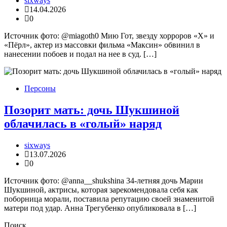
sixways
14.04.2026
0
Источник фото: @miagoth0 Мию Гот, звезду хорроров «X» и
«Пёрл», актер из массовки фильма «Максин» обвинил в
нанесении побоев и подал на нее в суд. […]
Персоны
Позорит мать: дочь Шукшиной
облачилась в «голый» наряд
sixways
13.07.2026
0
Источник фото: @anna__shukshina 34-летняя дочь Марии
Шукшиной, актрисы, которая зарекомендовала себя как
поборница морали, поставила репутацию своей знаменитой
матери под удар. Анна Трегубенко опубликовала в […]
Поиск