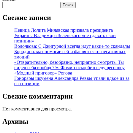
Поиск
Свежие записи
Певица Лолита Милявская призвала президента
Украины Владимира Зеленского «не сдавать свои
позиции»
Волочкова: С Джигурдой всегда идут какие-то скандалы
Бородина: мат помогает ей избавляться от негативных
эмоций
«Отвратительно, безобразно, неприятно смотреть. Ты
видел себя вообще?!»: Фомин оскорбил ведущего шоу
«Модный приговор» Рогова
Гонорары шоумена Александра Реввы упали вдвое из-за
его позиции
Свежие комментарии
Нет комментариев для просмотра.
Архивы