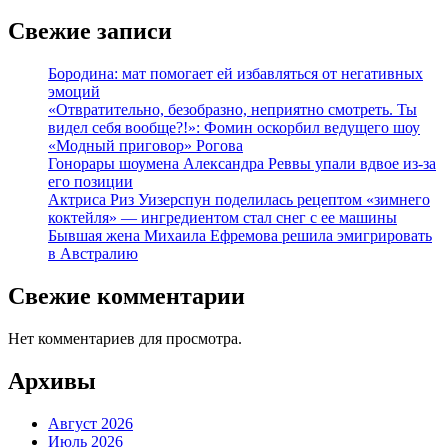
Свежие записи
Бородина: мат помогает ей избавляться от негативных
эмоций
«Отвратительно, безобразно, неприятно смотреть. Ты
видел себя вообще?!»: Фомин оскорбил ведущего шоу
«Модный приговор» Рогова
Гонорары шоумена Александра Реввы упали вдвое из-за
его позиции
Актриса Риз Уизерспун поделилась рецептом «зимнего
коктейля» — ингредиентом стал снег с ее машины
Бывшая жена Михаила Ефремова решила эмигрировать
в Австралию
Свежие комментарии
Нет комментариев для просмотра.
Архивы
Август 2026
Июль 2026