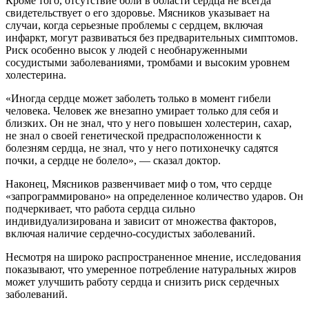
Кроме того, отсутствие боли в области сердца не всегда
свидетельствует о его здоровье. Мясников указывает на
случаи, когда серьезные проблемы с сердцем, включая
инфаркт, могут развиваться без предварительных симптомов.
Риск особенно высок у людей с необнаруженными
сосудистыми заболеваниями, тромбами и высоким уровнем
холестерина.
«Иногда сердце может заболеть только в момент гибели
человека. Человек же внезапно умирает только для себя и
близких. Он не знал, что у него повышен холестерин, сахар,
не знал о своей генетической предрасположенности к
болезням сердца, не знал, что у него потихонечку садятся
почки, а сердце не болело», — сказал доктор.
Наконец, Мясников развенчивает миф о том, что сердце
«запрограммировано» на определенное количество ударов. Он
подчеркивает, что работа сердца сильно
индивидуализирована и зависит от множества факторов,
включая наличие сердечно-сосудистых заболеваний.
Несмотря на широко распространенное мнение, исследования
показывают, что умеренное потребление натуральных жиров
может улучшить работу сердца и снизить риск сердечных
заболеваний.