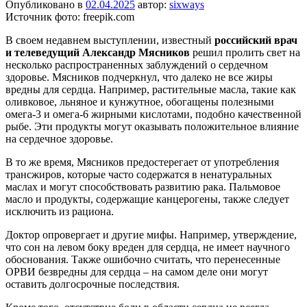
Опубликовано в
02.04.2025
автор:
sixways
Источник фото: freepik.com
В своем недавнем выступлении, известный
российский врач
и телеведущий Александр Мясников
решил пролить свет на
несколько распространенных заблуждений о сердечном
здоровье. Мясников подчеркнул, что далеко не все жиры
вредны для сердца. Например, растительные масла, такие как
оливковое, льняное и кунжутное, обогащены полезными
омега-3 и омега-6 жирными кислотами, подобно качественной
рыбе. Эти продукты могут оказывать положительное влияние
на сердечное здоровье.
В то же время, Мясников предостерегает от употребления
трансжиров, которые часто содержатся в ненатуральных
маслах и могут способствовать развитию рака. Пальмовое
масло и продукты, содержащие канцерогены, также следует
исключить из рациона.
Доктор опровергает и другие мифы. Например, утверждение,
что сон на левом боку вреден для сердца, не имеет научного
обоснования. Также ошибочно считать, что перенесенные
ОРВИ безвредны для сердца – на самом деле они могут
оставить долгосрочные последствия.