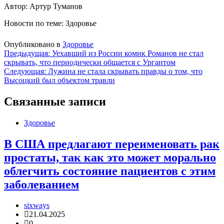
Автор: Артур Туманов
Новости по теме: Здоровье
Опубликовано в
Здоровье
Навигация
Предыдущая:
Уехавший из России комик Романов не стал
скрывать, что периодически общается с Ургантом
по
Следующая:
Лужина не стала скрывать правды о том, что
записям
Высоцкий был объектом травли
Связанные записи
Здоровье
В США предлагают переименовать рак
простаты, так как это может морально
облегчить состояние пациентов с этим
заболеванием
sixways
21.04.2025
0