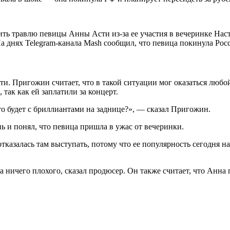
 травлю певицы Анны Асти из-за ее участия в вечеринке Насти
 днях Telegram-канала Mash сообщил, что певица покинула Росс
ти. Пригожин считает, что в такой ситуации мог оказаться любо
 так как ей заплатили за концерт.
-то будет с бриллиантами на заднице?», — сказал Пригожин.
нь и понял, что певица пришла в ужас от вечеринки.
отказалась там выступать, потому что ее популярность сегодня 
ла ничего плохого, сказал продюсер. Он также считает, что Анна