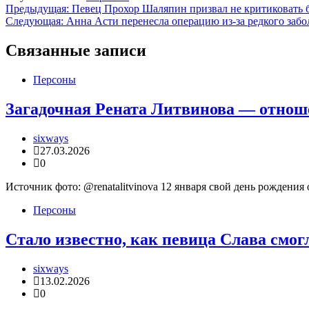
Навигация
Предыдущая:
Певец Прохор Шаляпин призвал не критиковать 
Следующая:
Анна Асти перенесла операцию из-за редкого забо
по
записям
Связанные записи
Персоны
Загадочная Рената Литвинова — отнош
sixways
27.03.2026
0
Источник фото: @renatalitvinova 12 января свой день рождения
Персоны
Стало известно, как певица Слава смогл
sixways
13.02.2026
0