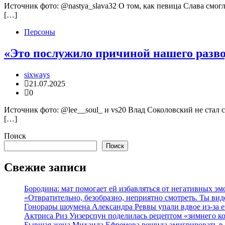
Источник фото: @nastya_slava32 О том, как певица Слава смогл
[…]
Персоны
«Это послужило причиной нашего разво
sixways
21.07.2025
0
Источник фото: @lee__soul_ и vs20 Влад Соколовский не стал 
[…]
Поиск
Поиск
Свежие записи
Бородина: мат помогает ей избавляться от негативных э
«Отвратительно, безобразно, неприятно смотреть. Ты в
Гонорары шоумена Александра Реввы упали вдвое из-за 
Актриса Риз Уизерспун поделилась рецептом «зимнего к
Бывшая жена Михаила Ефремова решила эмигрировать в