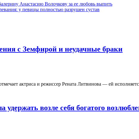
балерину Анастасию Волочкову за ее любовь выпить
левания: у певицы полностью разрушен сустав
ения с Земфирой и неудачные браки
 отмечает актриса и режиссер Рената Литвинова — ей исполняется
а удержать возле себя богатого возлюбле