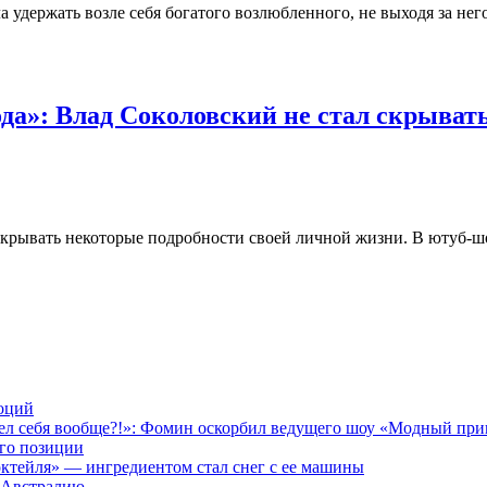
а удержать возле себя богатого возлюбленного, не выходя за не
да»: Влад Соколовский не стал скрыват
скрывать некоторые подробности своей личной жизни. В ютуб-шо
моций
идел себя вообще?!»: Фомин оскорбил ведущего шоу «Модный при
его позиции
октейля» — ингредиентом стал снег с ее машины
 Австралию