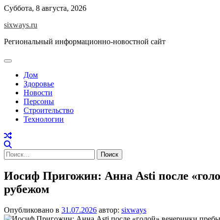
Перейти
Суббота, 8 августа, 2026
к
sixways.ru
содержимому
Региональный информационно-новостной сайт
Дом
Здоровье
Новости
Персоны
Строительство
Технологии
Найти:
Иосиф Пригожин: Анна Asti после «гол
рубежом
Опубликовано в
31.07.2026
автор:
sixways