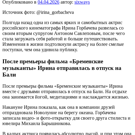
Опубликовано в
04.04.2026
автор:
sixways
Источник фото: @irina_gorbacheva
Полгода назад одна из самых ярких и самобытных актрис
российского кинематографа Ирина Горбачева развелась со
своим вторым супругом Антоном Савлеповым, после чего
стала загружать себя работой и больше путешествовать.
Изменения в жизни подтолкнули актрису на более смелые
поступки, чем она удивила публику.
После премьеры фильма «Бременские
музыканты» Ирина отправилась в отпуск на
Бали
После премьеры фильма «Бременские музыканты» Ирина
вместе с друзьями отправилась в отпуск на Бали. На отдыхе
она занимается йогой, медитациями и наслаждается жизнью.
Накануне Ирина показала, как она в компании друзей
отпраздновала Новолуние на берегу океана. Горбачева
записала видео- и фото-открытку для своего друга стилиста и
ювелира Михаила Барышникова.
В кадрах актриса появилась абсолютно лысой, и при этом она