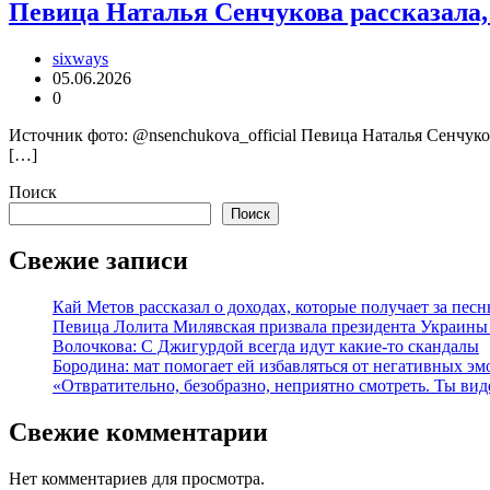
Певица Наталья Сенчукова рассказала, 
sixways
05.06.2026
0
Источник фото: @nsenchukova_official Певица Наталья Сенчуков
[…]
Поиск
Поиск
Свежие записи
Кай Метов рассказал о доходах, которые получает за пес
Певица Лолита Милявская призвала президента Украины 
Волочкова: С Джигурдой всегда идут какие-то скандалы
Бородина: мат помогает ей избавляться от негативных э
«Отвратительно, безобразно, неприятно смотреть. Ты в
Свежие комментарии
Нет комментариев для просмотра.