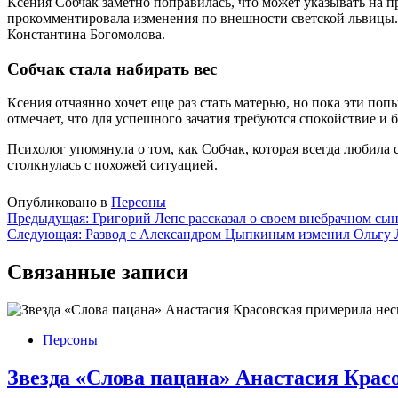
Ксения Собчак заметно поправилась, что может указывать на 
прокомментировала изменения по внешности светской львицы. О
Константина Богомолова.
Собчак стала набирать вес
Ксения отчаянно хочет еще раз стать матерью, но пока эти попы
отмечает, что для успешного зачатия требуются спокойствие и 
Психолог упомянула о том, как Собчак, которая всегда любила
столкнулась с похожей ситуацией.
Опубликовано в
Персоны
Навигация
Предыдущая:
Григорий Лепс рассказал о своем внебрачном сы
Следующая:
Развод с Александром Цыпкиным изменил Ольгу Ла
по
записям
Связанные записи
Персоны
Звезда «Слова пацана» Анастасия Крас