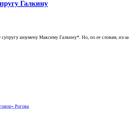
упругу Галкину
е супругу шоумену Максиму Галкину*. Но, по ее словам, из-за
говор» Рогова