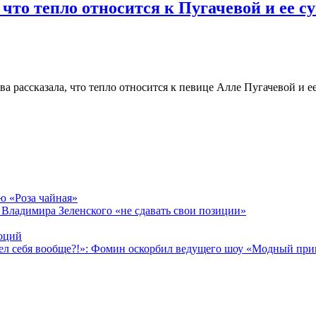
что тепло относится к Пугачевой и ее с
а рассказала, что тепло относится к певице Алле Пугачевой и е
ню «Роза чайная»
Владимира Зеленского «не сдавать свои позиции»
моций
идел себя вообще?!»: Фомин оскорбил ведущего шоу «Модный при