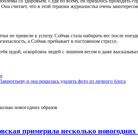
проблемы со здоровьем. Судя по всему, ей пришлось проходить 
на считает, что в этой терапии журналистка очень заинтересова
тки не привели к успеху. Собчак стала набирать вес после поезд
безопасность, а Собчак пребывает в постоянном стрессе.
 себя худой, оскорбляла людей с лишним весом и даже высказыва
не
врентьеву и она решилась удалить фото из личного блога
овская примерила несколько новогодних 