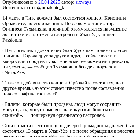
Опубликовано в
26.04.2025
автор:
sixways
Источник фото: @orbakaite_k
14 марта в Чите должен был состояться концерт Кристины
Орбакайте, но его отменили. По словам организатора
Оганнеса Тухманяна, причиной этому является нарушение
логистики из-за отмены гастролей в Улан-Удэ, пишет
Passion.ru.
«Нет логистики доехать без Улан-Удэ к вам, только по этой
причине. Города друг за другом идут, а сейчас взяли и
выбросили город из тура. Теперь мы не можем ни приехать,
ни уехать», — сообщил Тухманян в беседе с порталом
«Чита.Ру».
Также он добавил, что концерт Орбакайте состоится, но в
другое время. Об этом станет известно после составления
нового графика гастролей.
«Билеты, которые были проданы, люди могут сохранить,
могут сдать, могут поменять на иркутские билеты со
скидкой», — подчеркнул организатор гастролей.
Стоит отметить, что концерт дочери Примадонны должен был
состояться 13 марта в Улан-Удэ, но после обращения к властям
региона организации «Боевое братство Бурятии» его