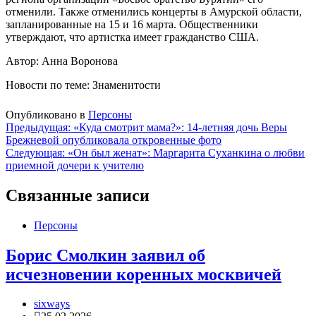
отменили. Также отменились концерты в Амурской области,
запланированные на 15 и 16 марта. Общественники
утверждают, что артистка имеет гражданство США.
Автор: Анна Воронова
Новости по теме: Знаменитости
Опубликовано в
Персоны
Навигация
Предыдущая:
«Куда смотрит мама?»: 14-летняя дочь Веры
Брежневой опубликовала откровенные фото
по
Следующая:
«Он был женат»: Маргарита Суханкина о любви
записям
приемной дочери к учителю
Связанные записи
Персоны
Борис Смолкин заявил об
исчезновении коренных москвичей
sixways