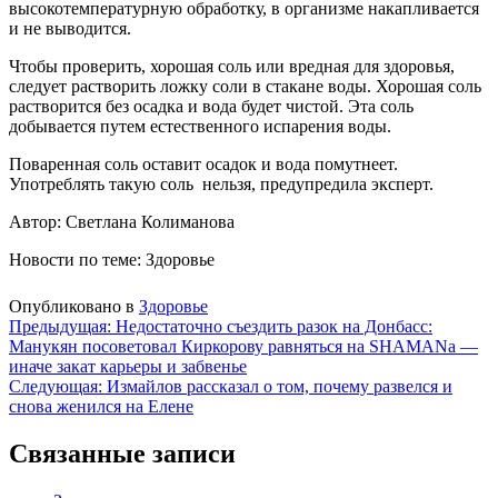
высокотемпературную обработку, в организме накапливается
и не выводится.
Чтобы проверить, хорошая соль или вредная для здоровья,
следует растворить ложку соли в стакане воды. Хорошая соль
растворится без осадка и вода будет чистой. Эта соль
добывается путем естественного испарения воды.
Поваренная соль оставит осадок и вода помутнеет.
Употреблять такую соль нельзя, предупредила эксперт.
Автор: Светлана Колиманова
Новости по теме: Здоровье
Опубликовано в
Здоровье
Навигация
Предыдущая:
Недостаточно съездить разок на Донбасс:
Манукян посоветовал Киркорову равняться на SHAMANа —
по
иначе закат карьеры и забвенье
записям
Следующая:
Измайлов рассказал о том, почему развелся и
снова женился на Елене
Связанные записи