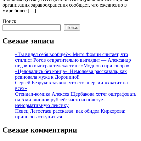
организация здравоохранения сообщает, что ежедневно в
мире более […]
Поиск
Поиск
Свежие записи
«Ты видел себя вообще?»: Митя Фомин считает, что
стилист Рогов отвратительно выглядит — Александр
недавно выиграл телекастинг «Модного приговора»
«Целовались без конца»: Немоляева рассказала, как
ревновала мужа к Дорониной
Сергей Безруков заявил, что его энергии «хватит на
всех»
Стендап-комика Алексея Щербакова хотят оштрафовать
на 5 миллионов рублей: часто использует
ненормативную лексику
Певец Легостаев рассказал, как обидел Киркорова:
пришлось откупиться
Свежие комментарии