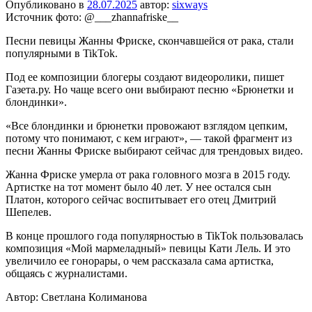
Опубликовано в
28.07.2025
автор:
sixways
Источник фото: @___zhannafriske__
Песни певицы Жанны Фриске, скончавшейся от рака, стали
популярными в TikTok.
Под ее композиции блогеры создают видеоролики, пишет
Газета.ру. Но чаще всего они выбирают песню «Брюнетки и
блондинки».
«Все блондинки и брюнетки провожают взглядом цепким,
потому что понимают, с кем играют», — такой фрагмент из
песни Жанны Фриске выбирают сейчас для трендовых видео.
Жанна Фриске умерла от рака головного мозга в 2015 году.
Артистке на тот момент было 40 лет. У нее остался сын
Платон, которого сейчас воспитывает его отец Дмитрий
Шепелев.
В конце прошлого года популярностью в TikTok пользовалась
композиция «Мой мармеладный» певицы Кати Лель. И это
увеличило ее гонорары, о чем рассказала сама артистка,
общаясь с журналистами.
Автор: Светлана Колиманова