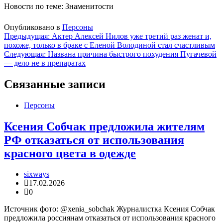
Новости по теме: Знаменитости
Опубликовано в
Персоны
Навигация
Предыдущая:
Актер Алексей Нилов уже третий раз женат и,
похоже, только в браке с Еленой Володиной стал счастливым
по
Следующая:
Названа причина быстрого похудения Пугачевой
записям
— дело не в препаратах
Связанные записи
Персоны
Ксения Собчак предложила жителям
РФ отказаться от использования
красного цвета в одежде
sixways
17.02.2026
0
Источник фото: @xenia_sobchak Журналистка Ксения Собчак
предложила россиянам отказаться от использования красного