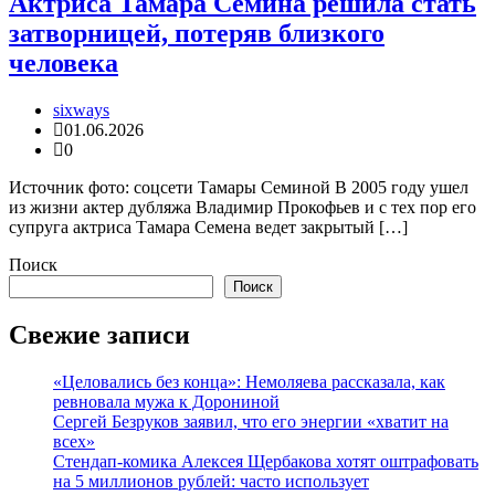
Актриса Тамара Семина решила стать
затворницей, потеряв близкого
человека
sixways
01.06.2026
0
Источник фото: соцсети Тамары Семиной В 2005 году ушел
из жизни актер дубляжа Владимир Прокофьев и с тех пор его
супруга актриса Тамара Семена ведет закрытый […]
Поиск
Поиск
Свежие записи
«Целовались без конца»: Немоляева рассказала, как
ревновала мужа к Дорониной
Сергей Безруков заявил, что его энергии «хватит на
всех»
Стендап-комика Алексея Щербакова хотят оштрафовать
на 5 миллионов рублей: часто использует