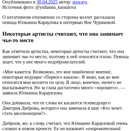
Опубликовано в
30.04.2025
автор:
sixways
Источник фото: @yulianna_karaulova
О негативном отношении со стороны коллег рассказала
певица Юлианна Караулова в интервью Яне Чуриковой.
Некоторые артисты считают, что она занимает
чье-то место
Как отметила артистка, некоторые артисты считают, что она
занимает чье-то место, поэтому к ней относятся плохо. Певица
знает, что у нее много недоброжелателей.
«Мне кажется. Возможно, это мое ошибочное мнение,
некоторые ведущие «Первого канала». Я знаю, как ко мне
относятся мои коллеги по цеху. В лицо, конечно, ничего не
высказывается. Но за глаза достаточно много «хорошего», —
заявила Юлианна Караувлова.
Она добавила, что ее слова не касаются телеведущего
Дмитрия Диброва, которого она заменила в шоу «Кто хочет
стать миллионером?».
Диброов, же, к слову, считает, что Юлианне Карауловой очень
сложно в новом проекте. Ее он называет
«очаровательной