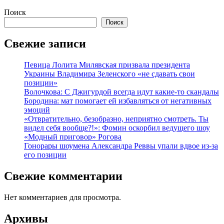
Поиск
Поиск
Свежие записи
Певица Лолита Милявская призвала президента
Украины Владимира Зеленского «не сдавать свои
позиции»
Волочкова: С Джигурдой всегда идут какие-то скандалы
Бородина: мат помогает ей избавляться от негативных
эмоций
«Отвратительно, безобразно, неприятно смотреть. Ты
видел себя вообще?!»: Фомин оскорбил ведущего шоу
«Модный приговор» Рогова
Гонорары шоумена Александра Реввы упали вдвое из-за
его позиции
Свежие комментарии
Нет комментариев для просмотра.
Архивы