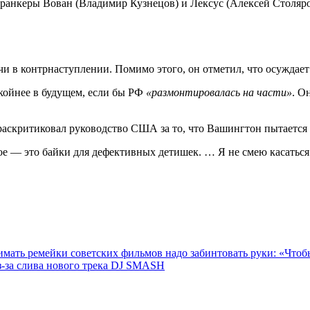
пранкеры Вован (Владимир Кузнецов) и Лексус (Алексей Столяро
ачи в контрнаступлении. Помимо этого, он отметил, что осуждае
окойнее в будущем, если бы РФ
«размонтировалась на части»
. О
скритиковал руководство США за то, что Вашингтон пытается п
е — это байки для дефективных детишек. … Я не смею касаться 
имать ремейки советских фильмов надо забинтовать руки: «Чтоб
з-за слива нового трека DJ SMASH