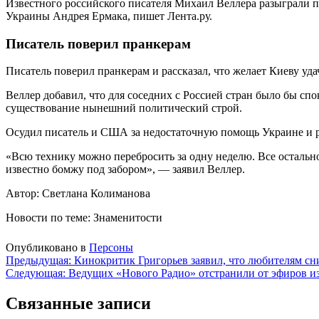
Известного российского писателя Михаил Веллера разыграли 
Украины Андрея Ермака, пишет Лента.ру.
Писатель поверил пранкерам
Писатель поверил пранкерам и рассказал, что желает Киеву уд
Веллер добавил, что для соседних с Россией стран было бы сп
существование нынешний политический строй.
Осудил писатель и США за недостаточную помощь Украине и ра
«Всю технику можно перебросить за одну неделю. Все остально
известно бомжу под забором», — заявил Веллер.
Автор: Светлана Колиманова
Новости по теме: Знаменитости
Опубликовано в
Персоны
Навигация
Предыдущая:
Кинокритик Григорьев заявил, что любителям сн
Следующая:
Ведущих «Нового Радио» отстранили от эфиров и
по
записям
Связанные записи