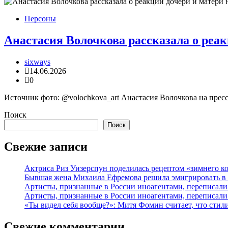
Персоны
Анастасия Волочкова рассказала о реак
sixways
14.06.2026
0
Источник фото: @volochkova_art Анастасия Волочкова на пресс-
Поиск
Поиск
Свежие записи
Актриса Риз Уизерспун поделилась рецептом «зимнего к
Бывшая жена Михаила Ефремова решила эмигрировать в
Артисты, признанные в России иноагентами, переписал
Артисты, признанные в России иноагентами, переписал
«Ты видел себя вообще?»: Митя Фомин считает, что сти
Свежие комментарии