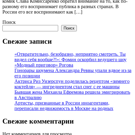
комик Слава Комиссаренко обратил внимание на то, как по-
разному его воспринимает публика в разных странах. В
России его все воспринимают как […]
Поиск
Поиск
Свежие записи
«Отвратительно, безобразно, неприятно смотреть. Ты
видел себя вообще?!»: Фомин оскорбил ведущего шоу
«Модный приговор» Рогова
Гонорары шоумена Александра Реввы упали вдвое из-за
его позиции
Актриса Риз Уизерспун поделилась рецептом «зимнего
коктейля» — ингредиентом стал снег с ее машины
Бывшая жена Михаила Ефремова решила эмигрировать
в Австралию
Артисты, признанные в России иноагентами,
переписали недвижимость в Москве на родных
Свежие комментарии
Нет комментариев для просмотра.