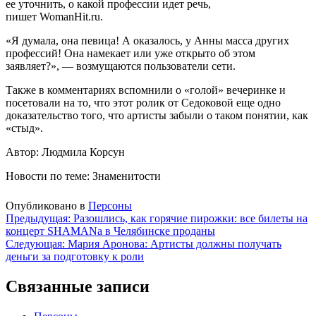
ее уточнить, о какой профессии идет речь,
пишет WomanHit.ru.
«Я думала, она певица! А оказалось, у Анны масса других
профессий! Она намекает или уже открыто об этом
заявляет?», — возмущаются пользователи сети.
Также в комментариях вспомнили о «голой» вечеринке и
посетовали на то, что этот ролик от Седоковой еще одно
доказательство того, что артисты забыли о таком понятии, как
«стыд».
Автор: Людмила Корсун
Новости по теме: Знаменитости
Опубликовано в
Персоны
Навигация
Предыдущая:
Разошлись, как горячие пирожки: все билеты на
концерт SHAMANа в Челябинске проданы
по
Следующая:
Мария Аронова: Артисты должны получать
записям
деньги за подготовку к роли
Связанные записи