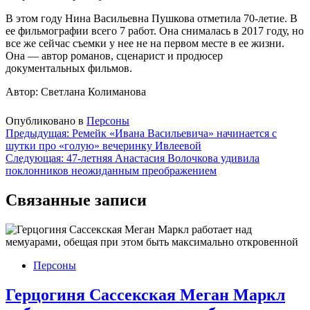
В этом году Нина Васильевна Пушкова отметила 70-летие. В
ее фильмографии всего 7 работ. Она снималась в 2017 году, но
все же сейчас съемки у нее не на первом месте в ее жизни.
Она — автор романов, сценарист и продюсер
документальных фильмов.
Автор: Светлана Колиманова
Опубликовано в
Персоны
Навигация
Предыдущая:
Ремейк «Ивана Васильевича» начинается с
шутки про «голую» вечеринку Ивлеевой
по
Следующая:
47-летняя Анастасия Волочкова удивила
записям
поклонников неожиданным преображением
Связанные записи
Персоны
Герцогиня Сассекская Меган Маркл