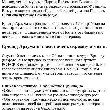
Москву, уехав с мужем в Париж. В этом году Воилковой
исполнилось 65 лет и она прекрасно устроилась во Франции.
Ее муж владеет компанией, у них большой дом под Парижем.
В РФ она приезжает очень редко.
Ерванд Арзуманян родился в Саратове, и с 17 лет работал на
«Мосфильм». У него не было главных ролей до того, как он
не сыграл в «Обыкновенном чуде». После этого фильма его
постоянно звали в сниматься в кино и сериалы.
Ерванд Арзуманян ведет очень скромную жизнь
Спустя 10 лет после съемок «Обыкновенного чуда» Ерванду
(на фото) было присвоено звание заслуженного артиста
РСФСР. В его фильмографии — 90 с лишним киноролей. Его
голосом говорят многие киногерои. Но с 2017 года о нем
ничего не слышно. Ему уже 82 года и говорят, что он ведет
очень скромную жизнь.
Нинка Кречетинкова (в замужестве Щукина) до
«Обыкновенного чуда» уже снималась в популярных картина.
Она сыграла и в «Служебном романе» эпизодичную роль.
«Обыкновенное чудо» принесло ей популярность, но она
пожертвовала своей карьерой ради карьеры мужа, которого
отправили на работу в Чехословакию.