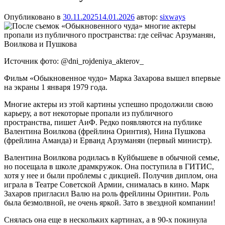
Опубликовано в
30.11.2025
14.01.2026
автор:
sixways
Источник фото: @dni_rojdeniya_akterov_
Фильм «Обыкновенное чудо» Марка Захарова вышел впервые
на экраны 1 января 1979 года.
Многие актеры из этой картины успешно продолжили свою
карьеру, а вот некоторые пропали из публичного
пространства, пишет АиФ. Редко появляются на публике
Валентина Воилкова (фрейлина Оринтия), Нина Пушкова
(фрейлина Аманда) и Ерванд Арзуманян (первый министр).
Валентина Воилкова родилась в Куйбышеве в обычной семье,
но посещала в школе драмкружок. Она поступила в ГИТИС,
хотя у нее и были проблемы с дикцией. Получив диплом, она
играла в Театре Советской Армии, снималась в кино. Марк
Захаров пригласил Валю на роль фрейлины Оринтии. Роль
была безмолвной, не очень яркой. Зато в звездной компании!
Снялась она еще в нескольких картинах, а в 90-х покинула