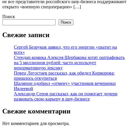
не все представители российского шоу-бизнеса поддерживают
открыто «военную спецоперацию» […]
Поиск
Поиск
Свежие записи
Сергей Безруков заявил, что его энергии «хватит на
всех»
Стендап-комика Алексея Щербакова хотят оштрафовать
на 5 миллионов рублей: часто использует
ненормативную лексику
Певец Легостаев рассказал, как обидел Киркорова:
пришлось откупиться
Шаляпин одобрил «отмену» участников вечеринки
Ивлеевой
Александр Серов рассказал, как он помогает дочери
развивать свою карьеру в шоу-бизнесе
Свежие комментарии
Нет комментариев для просмотра.