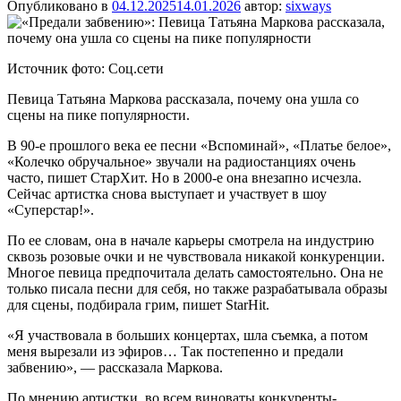
Опубликовано в
04.12.2025
14.01.2026
автор:
sixways
Источник фото: Соц.сети
Певица Татьяна Маркова рассказала, почему она ушла со
сцены на пике популярности.
В 90-е прошлого века ее песни «Вспоминай», «Платье белое»,
«Колечко обручальное» звучали на радиостанциях очень
часто, пишет СтарХит. Но в 2000-е она внезапно исчезла.
Сейчас артистка снова выступает и участвует в шоу
«Суперстар!».
По ее словам, она в начале карьеры смотрела на индустрию
сквозь розовые очки и не чувствовала никакой конкуренции.
Многое певица предпочитала делать самостоятельно. Она не
только писала песни для себя, но также разрабатывала образы
для сцены, подбирала грим, пишет StarHit.
«Я участвовала в больших концертах, шла съемка, а потом
меня вырезали из эфиров… Так постепенно и предали
забвению», — рассказала Маркова.
По мнению артистки, во всем виноваты конкуренты-