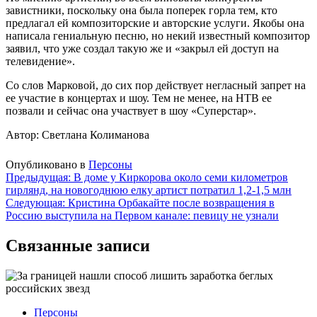
завистники, поскольку она была поперек горла тем, кто
предлагал ей композиторские и авторские услуги. Якобы она
написала гениальную песню, но некий известный композитор
заявил, что уже создал такую же и «закрыл ей доступ на
телевидение».
Со слов Марковой, до сих пор действует негласный запрет на
ее участие в концертах и шоу. Тем не менее, на НТВ ее
позвали и сейчас она участвует в шоу «Суперстар».
Автор: Светлана Колиманова
Опубликовано в
Персоны
Навигация
Предыдущая:
В доме у Киркорова около семи километров
гирлянд, на новогоднюю елку артист потратил 1,2-1,5 млн
по
Следующая:
Кристина Орбакайте после возвращения в
записям
Россию выступила на Первом канале: певицу не узнали
Связанные записи
Персоны