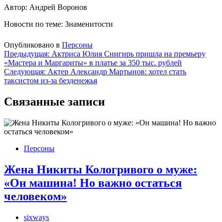
Автор: Андрей Воронов
Новости по теме: Знаменитости
Опубликовано в
Персоны
Навигация
Предыдущая:
Актриса Юлия Снигирь пришла на премьеру
«Мастера и Маргариты» в платье за 350 тыс. рублей
по
Следующая:
Актер Александр Мартынов: хотел стать
записям
таксистом из-за безденежья
Связанные записи
Персоны
Жена Никиты Кологривого о муже:
«Он машина! Но важно остаться
человеком»
sixways