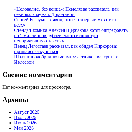
«Целовались без конца»: Немоляева рассказала, как
ревновала мужа к Дорониной
Сергей Безруков заявил, что его энергии «хватит на
всех»
Стендап-комика Алексея Щербакова хотят оштрафовать
на 5 миллионов рублей: часто использует
ненормативную лексику
Певец Легостаев рассказал, как обидел Киркорова:
пришлось откупиться
Шаляпин одобрил «отмену» участников вечеринки
Ивлеевой
Свежие комментарии
Нет комментариев для просмотра.
Архивы
Август 2026
Июль 2026
Июнь 2026
Май 2026