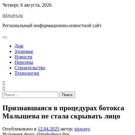
Перейти
Четверг, 6 августа, 2026
к
sixways.ru
содержимому
Региональный информационно-новостной сайт
Дом
Здоровье
Новости
Персоны
Строительство
Технологии
Найти:
Признавшаяся в процедурах ботокса
Малышева не стала скрывать лицо
Опубликовано в
12.04.2025
автор:
sixways
Источник фото: @malysheva.live