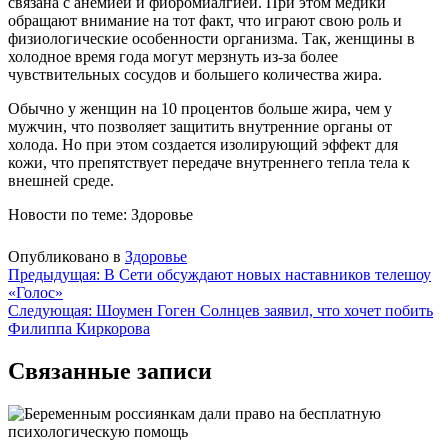
связана с анемией и фибромиалгией. При этом медики
обращают внимание на тот факт, что играют свою роль и
физиологические особенности организма. Так, женщины в
холодное время года могут мерзнуть из-за более
чувствительных сосудов и большего количества жира.
Обычно у женщин на 10 процентов больше жира, чем у
мужчин, что позволяет защитить внутренние органы от
холода. Но при этом создается изолирующий эффект для
кожи, что препятствует передаче внутреннего тепла тела к
внешней среде.
Новости по теме: Здоровье
Опубликовано в
Здоровье
Навигация
Предыдущая:
В Сети обсуждают новых наставников телешоу
«Голос»
по
Следующая:
Шоумен Гоген Солнцев заявил, что хочет побить
записям
Филиппа Киркорова
Связанные записи