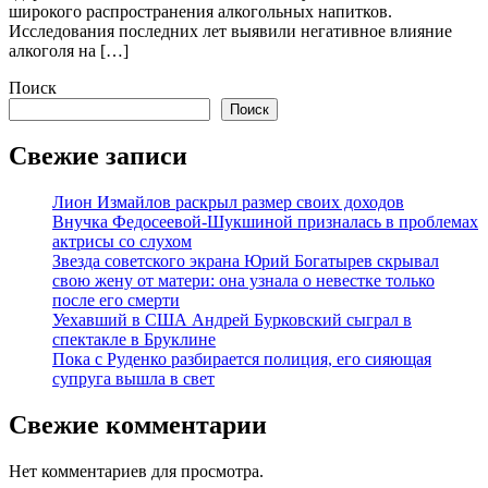
широкого распространения алкогольных напитков.
Исследования последних лет выявили негативное влияние
алкоголя на […]
Поиск
Поиск
Свежие записи
Лион Измайлов раскрыл размер своих доходов
Внучка Федосеевой-Шукшиной призналась в проблемах
актрисы со слухом
Звезда советского экрана Юрий Богатырев скрывал
свою жену от матери: она узнала о невестке только
после его смерти
Уехавший в США Андрей Бурковский сыграл в
спектакле в Бруклине
Пока с Руденко разбирается полиция, его сияющая
супруга вышла в свет
Свежие комментарии
Нет комментариев для просмотра.