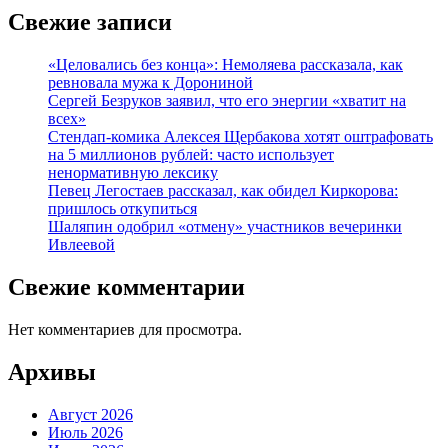
Свежие записи
«Целовались без конца»: Немоляева рассказала, как
ревновала мужа к Дорониной
Сергей Безруков заявил, что его энергии «хватит на
всех»
Стендап-комика Алексея Щербакова хотят оштрафовать
на 5 миллионов рублей: часто использует
ненормативную лексику
Певец Легостаев рассказал, как обидел Киркорова:
пришлось откупиться
Шаляпин одобрил «отмену» участников вечеринки
Ивлеевой
Свежие комментарии
Нет комментариев для просмотра.
Архивы
Август 2026
Июль 2026