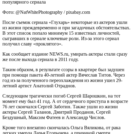
Фото: @NatWhitePhotography / pixabay.com
После съемок сериала «Глухарь» некоторые из актеров ушли
из жизни преждевременно и при загадочных обстоятельствах.
В этот список попало минимум 15 известных личностей,
сыгравших в сериале ключевые роли. Из-за этого сериал
получил славу «проклятого».
Как сообщает издание NEWS.ru, умирать актеры стали сразу
же после выхода сериала в 2011 году.
Таким образом, в результате ссоры в квартире был задушен
при помощи пакета 40-летний актер Вячеслав Титов. Через
год из-за полученного переохлаждения из жизни ушел 29-
летний артист Анатолий Отраднов.
Следующим трагически погиб Сергей Шарошкин, на тот
момент ему был 41 год. А от сердечного приступа в возрасте
76 лет скончался Сергей Заботин. Также ушли из жизни
актеры Сергей Таланов, Дмитрий Проданов, Сергей
Бездушный, Максим Фатеев и Александр Числов.
Кроме того внезапно скончалась Ольга Вяликова, от рака
легких умерла Дарья Егорычева, а причиной смерти