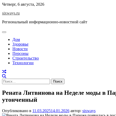
Перейти
Четверг, 6 августа, 2026
к
sixways.ru
содержимому
Региональный информационно-новостной сайт
Дом
Здоровье
Новости
Персоны
Строительство
Технологии
Найти:
Рената Литвинова на Неделе моды в Па
утонченный
Опубликовано в
11.03.2025
14.01.2026
автор:
sixways