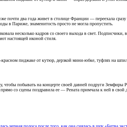
 уже почти два года живет в столице Франции — переехала сразу
моды в Париже, знаменитость просто не могла пропустить.
ковала несколько кадров со своего выхода в свет. Подписчики, 
тают настоящей иконой стиля.
о-красном пиджаке от кутюр, дерзкой мини-юбке, туфлях на шп
ну, чтобы побывать на концерте своей давней подруги Земфиры 
 прямо со сцены поздравила ее — Рената примчала к ней в свой 
лась черная полоса после того, как она снялась в шоу «Битва экс