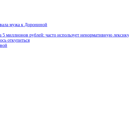
новала мужа к Дорониной
а 5 миллионов рублей: часто использует ненормативную лексик
ось откупиться
евой