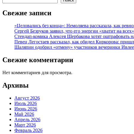
Поиск
Свежие записи
«Целовались без конца»: Немоляева рассказала, как рев
Сергей Безруков заявил, что его энергии «хватит на всех»
Стендап-комика Алексея Щербакова хотят оштрафовать н
Певец Легостаев рассказал, как обидел Киркорова: пришл
Шаляпин одобрил «отмену» участников вечеринки Ивле
Свежие комментарии
Нет комментариев для просмотра.
Архивы
Август 2026
Июль 2026
Июнь 2026
Май 2026
Апрель 2026
Март 2026
Февраль 2026