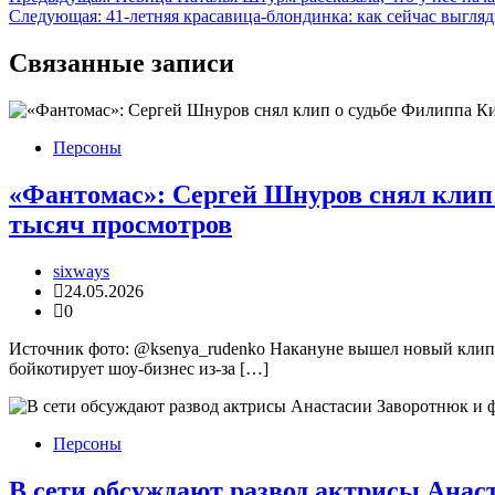
Навигация
Следующая:
41-летняя красавица-блондинка: как сейчас выгля
по
записям
Связанные записи
Персоны
«Фантомас»: Сергей Шнуров снял клип 
тысяч просмотров
sixways
24.05.2026
0
Источник фото: @ksenya_rudenko Накануне вышел новый клип 
бойкотирует шоу-бизнес из-за […]
Персоны
В сети обсуждают развод актрисы Анаст