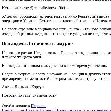
Источник фото: @renatalitvinovaofficiall
57-летняя российская актриса театра и кино Рената Литвинова
операцию в Украине. Естественно, такое событие, как Неделя 
На своей странице в социальной сети Рената Литвинова опубли
очередной раз подтвердила, что не зря ее уже долгие годы счи
Выглядела Литвинова гламурно
На показ в рамках Недели моды в Париже звезда пришла в ярк
и такого же цвета очки.
Выглядела Литвинова гламурно, но в то же время утонченно.
Недавно актриса, к слову, выезжала из Франции в другую стра
примирение знаменитостей. Рокерша заметила актрису в зале и
Автор: Людмила Корсун
Новости по теме: Знаменитости
Опубликовано в
Персоны
Предыдущая:
Певица Наталья Штурм рассказала, что у нее нача