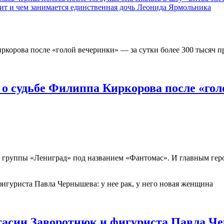
дит и чем занимается единственная дочь Леонида Ярмольника
о судьбе Филиппа Киркорова после «голо
группы «Лениград» под названием «Фантомас». И главным геро
асии Заворотнюк и фигуриста Павла Чер