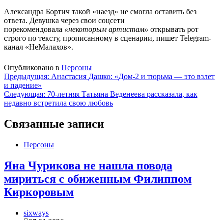
Александра Бортич такой «наезд» не смогла оставить без
ответа. Девушка через свои соцсети
порекомендовала
«некоторым артистам»
открывать рот
строго по тексту, прописанному в сценарии, пишет Telegram-
канал «НеМалахов».
Опубликовано в
Персоны
Навигация
Предыдущая:
Анастасия Дашко: «Дом-2 и тюрьма — это взлет
и падение»
по
Следующая:
70-летняя Татьяна Веденеева рассказала, как
записям
недавно встретила свою любовь
Связанные записи
Персоны
Яна Чурикова не нашла повода
мириться с обиженным Филиппом
Киркоровым
sixways