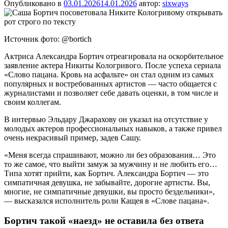
Опубликовано в
03.01.2026
14.01.2026
автор:
sixways
Источник фото: @bortich
Актриса Александра Бортич отреагировала на оскорбительное
заявление актера Никиты Кологривого. После успеха сериала
«Слово пацана. Кровь на асфальте» он стал одним из самых
популярных и востребованных артистов — часто общается с
журналистами и позволяет себе давать оценки, в том числе и
своим коллегам.
В интервью Эльдару Джарахову он указал на отсутствие у
молодых актеров профессиональных навыков, а также привел
очень некрасивый пример, задев Сашу.
«Меня всегда спрашивают, можно ли без образования… Это
то же самое, что выйти замуж за мужчину и не любить его…
Типа хотят прийти, как Бортич. Александра Бортич — это
симпатичная девушка, не забывайте, дорогие артисты. Вы,
многие, не симпатичные девушки, вы просто бездельники»,
— высказался исполнитель роли Кащея в «Слове пацана».
Бортич такой «наезд» не оставила без ответа