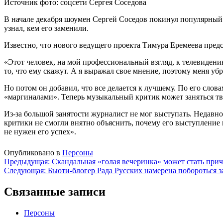
Источник фото: соцсети Сергея Соседова
В начале декабря шоумен Сергей Соседов покинул популярный 
узнал, кем его заменили.
Известно, что нового ведущего проекта Тимура Еремеева пред
«Этот человек, на мой профессиональный взгляд, к телевидени
то, что ему скажут. А я выражал свое мнение, поэтому меня уб
Но потом он добавил, что все делается к лучшему. По его слов
«маргиналами». Теперь музыкальный критик может заняться т
Из-за большой занятости журналист не мог выступать. Недавн
критики не смогли внятно объяснить, почему его выступление 
не нужен его успех».
Опубликовано в
Персоны
Навигация
Предыдущая:
Скандальная «голая вечеринка» может стать прич
Следующая:
Бьюти-блогер Рада Русских намерена побороться з
по
записям
Связанные записи
Персоны