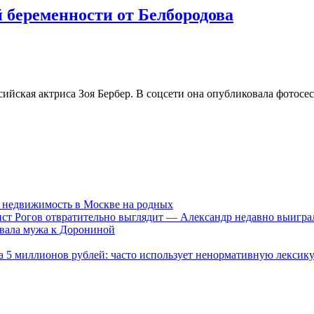
й беременности от Белбородова
сийская актриса Зоя Бербер. В соцсети она опубликовала фотос
и недвижимость в Москве на родных
лист Рогов отвратительно выглядит — Александр недавно выигр
новала мужа к Дорониной
а 5 миллионов рублей: часто использует ненормативную лексик