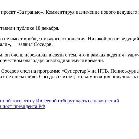
проект «За гранью». Комментируя назначение нового ведущего ш
ставили публике 18 декабря.
ю не имеет вообще никакого отношения. Никакой он не ведущий. 
рали», — заявил Соседов.
ам, он очень переживал в связи с тем, что в рамках ведения «у
ворчеством благодаря освободившемуся времени.
о Соседов спел на программе «Суперстар!» на НТВ. Пение журна
их не впечатлило. Соседов считает, что композиция получилась 
иной того, что у Ивлеевой отберут часть ее накоплений
а пост президента РФ