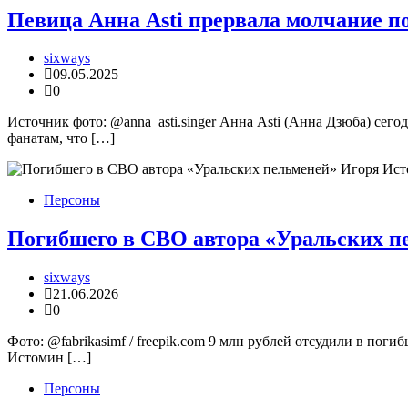
Певица Анна Asti прервала молчание по
sixways
09.05.2025
0
Источник фото: @anna_asti.singer Анна Asti (Анна Дзюба) сег
фанатам, что […]
Персоны
Погибшего в СВО автора «Уральских пел
sixways
21.06.2026
0
Фото: @fabrikasimf / freepik.com 9 млн рублей отсудили в пог
Истомин […]
Персоны