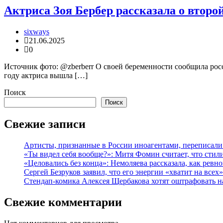
Актриса Зоя Бербер рассказала о второ
sixways
21.06.2025
0
Источник фото: @zberberr О своей беременности сообщила рос
году актриса вышла […]
Поиск
Поиск
Свежие записи
Артисты, признанные в России иноагентами, переписал
«Ты видел себя вообще?»: Митя Фомин считает, что сти
«Целовались без конца»: Немоляева рассказала, как рев
Сергей Безруков заявил, что его энергии «хватит на всех»
Стендап-комика Алексея Щербакова хотят оштрафовать н
Свежие комментарии