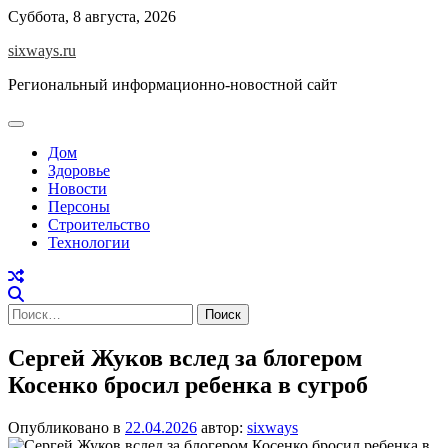
Перейти
Суббота, 8 августа, 2026
к
sixways.ru
содержимому
Региональный информационно-новостной сайт
Дом
Здоровье
Новости
Персоны
Строительство
Технологии
Найти:
Сергей Жуков вслед за блогером
Косенко бросил ребенка в сугроб
Опубликовано в
22.04.2026
автор:
sixways