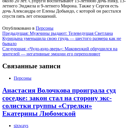
около 20 лет. Супруги воспитывают 15-летнюю дочь Нику, 13-
летнего Энджела и 9-летнего Мирона. Также у Сергея есть
дочь Александра от Елены Добындо, с которой он расстался
спустя пять лет отношений.
Опубликовано в
Персоны
Навигация
Предыдущая:
Мужчины рыдают: Телеведущая Светлана
Курицына уменьшила свою грудь — шестого размера как не
по
бывало
записям
Следующая:
«Чудо-юдо-зверь»: Маковецкий обрушился на
зрителей — негативные эмоции его переполняют
Связанные записи
Персоны
Анастасия Волочкова проиграла суд
соседке: закон стал на сторону экс-
солистки группы «Стрелки»
Екатерины Любомской
sixways