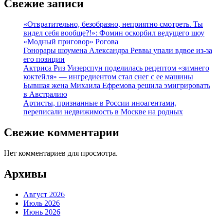
Свежие записи
«Отвратительно, безобразно, неприятно смотреть. Ты
видел себя вообще?!»: Фомин оскорбил ведущего шоу
«Модный приговор» Рогова
Гонорары шоумена Александра Реввы упали вдвое из-за
его позиции
Актриса Риз Уизерспун поделилась рецептом «зимнего
коктейля» — ингредиентом стал снег с ее машины
Бывшая жена Михаила Ефремова решила эмигрировать
в Австралию
Артисты, признанные в России иноагентами,
переписали недвижимость в Москве на родных
Свежие комментарии
Нет комментариев для просмотра.
Архивы
Август 2026
Июль 2026
Июнь 2026