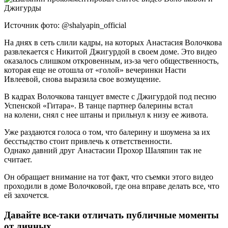
Источник фото: @shalyapin_official
На днях в сеть слили кадры, на которых Анастасия Волочкова
развлекается с Никитой Джигурдой в своем доме. Это видео
оказалось слишком откровенным, из-за чего общественность,
которая еще не отошла от «голой» вечеринки Насти
Ивлеевой, снова выразила свое возмущение.
В кадрах Волочкова танцует вместе с Джигурдой под песню
Успенской «Гитара». В танце партнер балерины встал
на колени, снял с нее штаны и прильнул к низу ее живота.
Уже раздаются голоса о том, что балерину и шоумена за их
бесстыдство стоит привлечь к ответственности.
Однако давний друг Анастасии Прохор Шаляпин так не
считает.
Он обращает внимание на тот факт, что съемки этого видео
проходили в доме Волочковой, где она вправе делать все, что
ей захочется.
Давайте все-таки отличать публичные моменты
от личных