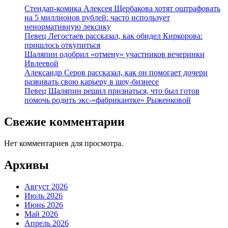
Стендап-комика Алексея Щербакова хотят оштрафовать
на 5 миллионов рублей: часто использует
ненормативную лексику
Певец Легостаев рассказал, как обидел Киркорова:
пришлось откупиться
Шаляпин одобрил «отмену» участников вечеринки
Ивлеевой
Александр Серов рассказал, как он помогает дочери
развивать свою карьеру в шоу-бизнесе
Певец Шаляпин решил признаться, что был готов
помочь родить экс-«фабрикантке» Рыженковой
Свежие комментарии
Нет комментариев для просмотра.
Архивы
Август 2026
Июль 2026
Июнь 2026
Май 2026
Апрель 2026