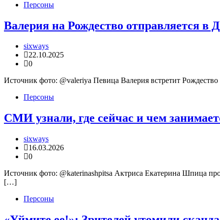
Персоны
Валерия на Рождество отправляется в 
sixways
22.10.2025
0
Источник фото: @valeriya Певица Валерия встретит Рождество
Персоны
СМИ узнали, где сейчас и чем занимае
sixways
16.03.2026
0
Источник фото: @katerinashpitsa Актриса Екатерина Шпица про
[…]
Персоны
«Уймите ее!»: Зрителей утомили сканда