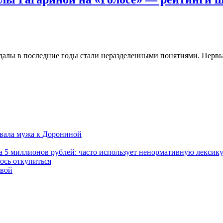
алы в последние годы стали неразделенными понятиями. Первый 
новала мужа к Дорониной
а 5 миллионов рублей: часто использует ненормативную лексик
ось откупиться
евой