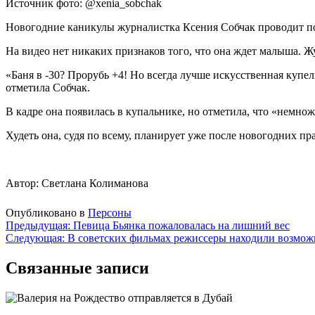
Источник фото: @xenia_sobchak
Новогодние каникулы журналистка Ксения Собчак проводит под
На видео нет никаких признаков того, что она ждет малыша. Ж
«Баня в -30? Прорубь +4! Но всегда лучше искусственная купе
отметила Собчак.
В кадре она появилась в купальнике, но отметила, что «немно
Худеть она, судя по всему, планирует уже после новогодних пра
Автор: Светлана Колиманова
Опубликовано в
Персоны
Навигация
Предыдущая:
Певица Бьянка пожаловалась на лишний вес
Следующая:
В советских фильмах режиссеры находили возмож
по
записям
Связанные записи