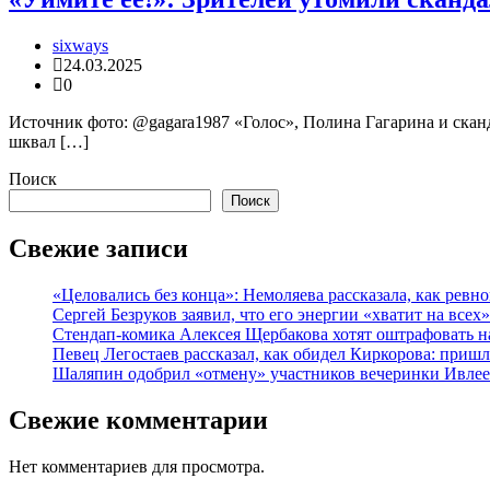
sixways
24.03.2025
0
Источник фото: @gagara1987 «Голос», Полина Гагарина и сканд
шквал […]
Поиск
Поиск
Свежие записи
«Целовались без конца»: Немоляева рассказала, как рев
Сергей Безруков заявил, что его энергии «хватит на всех»
Стендап-комика Алексея Щербакова хотят оштрафовать н
Певец Легостаев рассказал, как обидел Киркорова: пришл
Шаляпин одобрил «отмену» участников вечеринки Ивле
Свежие комментарии
Нет комментариев для просмотра.