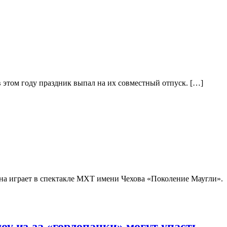
 этом году праздник выпал на их совместный отпуск. […]
 она играет в спектакле МХТ имени Чехова «Поколение Маугли».
оу из-за «горлопанки» могут упасть