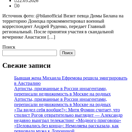
22.05.2026
0
Источник фото: @bilanofficial Визит певца Димы Билана на
территорию Донецка прокомментировал военный
корреспондент Андрей Руденко, передает Главный
региональный. После принятия участия в скандальной
вечеринке Анастасии […]
Поиск
Поиск
Свежие записи
Бывшая жена Михаила Ефремова решила эмигрировать
в Австралию
Артисты, признанные в России иноагентами,
переписали недвижимость в Москве на родных
Артисты, признанные в России иноагентами,
переписали недвижимость в Москве на родных
«Ты видел себя вообще?»: Митя Фомин считает, что
стилист Рогов отвратительно выглядит — Александр
недавно выиграл телекастинг «Модного приговора»
«Целовались без конца»: Немоляева рассказала, как
ревновала мужа к Дорониной