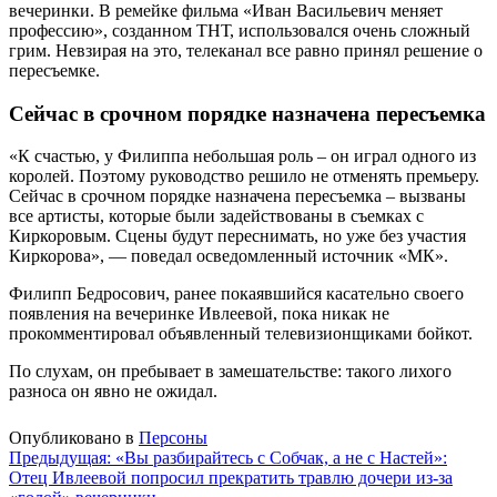
вечеринки. В ремейке фильма «Иван Васильевич меняет
профессию», созданном ТНТ, использовался очень сложный
грим. Невзирая на это, телеканал все равно принял решение о
пересъемке.
Сейчас в срочном порядке назначена пересъемка
«К счастью, у Филиппа небольшая роль – он играл одного из
королей. Поэтому руководство решило не отменять премьеру.
Сейчас в срочном порядке назначена пересъемка – вызваны
все артисты, которые были задействованы в съемках с
Киркоровым. Сцены будут переснимать, но уже без участия
Киркорова», — поведал осведомленный источник «МК».
Филипп Бедросович, ранее покаявшийся касательно своего
появления на вечеринке Ивлеевой, пока никак не
прокомментировал объявленный телевизионщиками бойкот.
По слухам, он пребывает в замешательстве: такого лихого
разноса он явно не ожидал.
Опубликовано в
Персоны
Навигация
Предыдущая:
«Вы разбирайтесь с Собчак, а не с Настей»:
Отец Ивлеевой попросил прекратить травлю дочери из-за
по