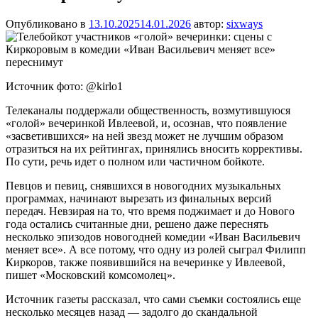
Опубликовано в
13.10.2025
14.01.2026
автор:
sixways
Источник фото: @kirlo1
Телеканалы поддержали общественность, возмутившуюся
«голой» вечеринкой Ивлеевой, и, осознав, что появление
«засветившихся» на ней звезд может не лучшим образом
отразиться на их рейтингах, принялись вносить коррективы.
По сути, речь идет о полном или частичном бойкоте.
Певцов и певиц, снявшихся в новогодних музыкальных
программах, начинают вырезать из финальных версий
передач. Невзирая на то, что время поджимает и до Нового
года остались считанные дни, решено даже переснять
несколько эпизодов новогодней комедии «Иван Васильевич
меняет все». А все потому, что одну из ролей сыграл Филипп
Киркоров, также появившийся на вечеринке у Ивлеевой,
пишет «Московский комсомолец».
Источник газеты рассказал, что сами съемки состоялись еще
несколько месяцев назад — задолго до скандальной