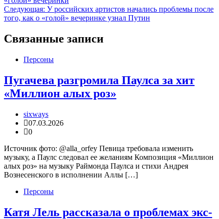
«голой» вечеринки
записям
Следующая:
У российских артистов начались проблемы после
того, как о «голой» вечеринке узнал Путин
Связанные записи
Персоны
Пугачева разгромила Паулса за хит
«Миллион алых роз»
sixways
07.03.2026
0
Источник фото: @alla_orfey Певица требовала изменить
музыку, а Паулс следовал ее желаниям Композиция «Миллион
алых роз» на музыку Раймонда Паулса и стихи Андрея
Вознесенского в исполнении Аллы […]
Персоны
Катя Лель рассказала о проблемах экс-