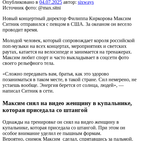
Опубликовано в
04.07.2025
автор:
sixways
Источник фото: @max.sitni
Новый концертный директор Филиппа Киркорова Максим
Ситник отправился с певцом в США. За океаном он весело
проводит время.
Молодой человек, который сопровождает короля российской
поп-музыки на всех концертах, мероприятиях и светских
раутах, катается на велосипеде и занимается на тренажерах.
Максим любит спорт и часто выкладывает в соцсети фото
своего рельефного тела.
«Сложно передавать вам, братья, как это здорово
позаниматься в таком месте, в такой стране. Сил немерено, не
устаешь вообще. Энергия берется от солнца, людей», —
написал Ситник в сети.
Максим снял на видео женщину в купальнике,
которая приседала со штангой
Однажды на тренировке он снял на видео женщину в
купальнике, которая приседала со штангой. При этом он
особое внимание уделил ее пышным формам.
Вероятно, снимок Максим сделал, спрятавшись за пальмой.