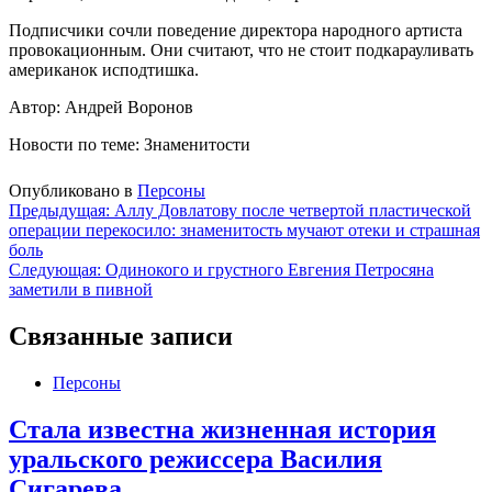
Подписчики сочли поведение директора народного артиста
провокационным. Они считают, что не стоит подкарауливать
американок исподтишка.
Автор: Андрей Воронов
Новости по теме: Знаменитости
Опубликовано в
Персоны
Навигация
Предыдущая:
Аллу Довлатову после четвертой пластической
операции перекосило: знаменитость мучают отеки и страшная
по
боль
записям
Следующая:
Одинокого и грустного Евгения Петросяна
заметили в пивной
Связанные записи
Персоны
Стала известна жизненная история
уральского режиссера Василия
Сигарева