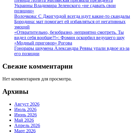
Певица Лолита Милявская призвала президента
Украины Владимира Зеленского «не сдавать свои
позиции»
Волочкова: С Джигурдой всегда идут какие-то скандалы
Бородина: мат помогает ей избавляться от негативных
эмоций
«Отвратительно, безобразно, неприятно смотреть. Ты
видел себя вообще?!»: Фомин оскорбил ведущего шоу
«Модный приговор» Рогова
Гонорары шоумена Александра Реввы упали вдвое из-за
его позиции
Свежие комментарии
Нет комментариев для просмотра.
Архивы
Август 2026
Июль 2026
Июнь 2026
Май 2026
Апрель 2026
Март 2026