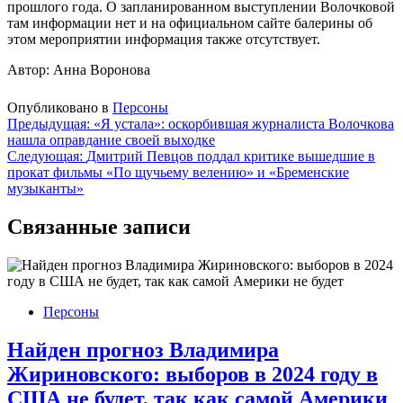
прошлого года. О запланированном выступлении Волочковой
там информации нет и на официальном сайте балерины об
этом мероприятии информация также отсутствует.
Автор: Анна Воронова
Опубликовано в
Персоны
Навигация
Предыдущая:
«Я устала»: оскорбившая журналиста Волочкова
нашла оправдание своей выходке
по
Следующая:
Дмитрий Певцов поддал критике вышедшие в
записям
прокат фильмы «По щучьему велению» и «Бременские
музыканты»
Связанные записи
Персоны
Найден прогноз Владимира
Жириновского: выборов в 2024 году в
США не будет, так как самой Америки