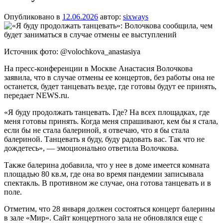
Опубликовано в
12.06.2026
автор:
sixways
Источник фото: @volochkova_anastasiya
На пресс-конференции в Москве Анастасия Волочкова
заявила, что в случае отмены ее концертов, без работы она не
останется, будет танцевать везде, где готовы будут ее принять,
передает NEWS.ru.
«Я буду продолжать танцевать. Где? На всех площадках, где
меня готовы принять. Когда меня спрашивают, кем бы я стала,
если бы не стала балериной, я отвечаю, что я бы стала
балериной. Танцевать я буду, буду радовать вас. Так что не
дождетесь», — эмоционально ответила Волочкова.
Также балерина добавила, что у нее в доме имеется комната
площадью 80 кв.м, где она во время пандемии записывала
спектакль. В противном же случае, она готова танцевать и в
поле.
Отметим, что 28 января должен состояться концерт балерины
в зале «Мир». Сайт концертного зала не обновлялся еще с