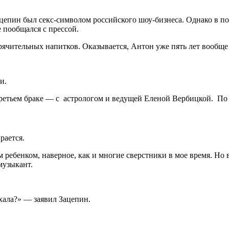
цепин был секс-символом российского шоу-бизнеса. Однако в по
 пообщался с прессой.
орячительных напитков. Оказывается, Антон уже пять лет вообще 
ти.
 третьем браке — с астрологом и ведущей Еленой Вербицкой. По 
ирается.
ебенком, наверное, как и многие сверстники в мое время. Но в
 музыкант.
ехала?» — заявил Зацепин.
.