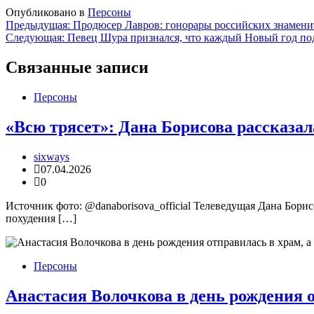
Опубликовано в
Персоны
Навигация
Предыдущая:
Продюсер Лавров: гонорары российских знаменито
Следующая:
Певец Шура признался, что каждый Новый год под
по
записям
Связанные записи
Персоны
«Всю трясет»: Дана Борисова рассказал
sixways
07.04.2026
0
Источник фото: @danaborisova_official Телеведущая Дана Борисо
похудения […]
Персоны
Анастасия Волочкова в день рождения о