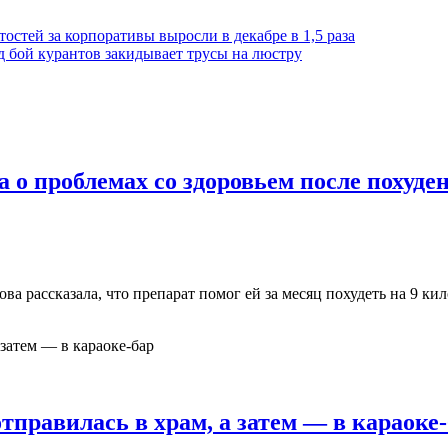
стей за корпоративы выросли в декабре в 1,5 раза
 бой курантов закидывает трусы на люстру
а о проблемах со здоровьем после похуде
ва рассказала, что препарат помог ей за месяц похудеть на 9 ки
тправилась в храм, а затем — в караоке