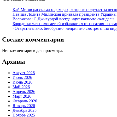
Кай Метов рассказал о доходах, которые получает за пес
Певица Лолита Милявская призвала президента Украины 
Волочкова: С Джигурдой всегда идут какие-то скандалы
Бородина: мат помогает ей избавляться от негативных э
«Отвратительно, безобразно, неприятно смотреть. Ты в
Свежие комментарии
Нет комментариев для просмотра.
Архивы
Август 2026
Июль 2026
Июнь 2026
Май 2026
Апрель 2026
Март 2026
Февраль 2026
Январь 2026
Декабрь 2025
Ноябрь 2025