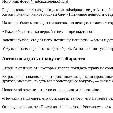
Источник фото: @antonzatsepin.official
Еще несколько лет назад выпускник «Фабрики звезд» Антон За
Антон появился на новогоднем балу «Истинные ценности», где
На вечере было много еды и алкоголя, но певец отказался от г
«Тяжело было только первый год», — признается он.
Зацепин сказал, что для него истинные ценности – семья и де
У музыканта есть дочь от второго брака. Антон состоит уже в
Антон покидать страну не собирается
Антон, в отличие от некоторых коллег, покидать страну не соб
«Я рос очень западно-ориентированным, американизированным р
другому мыслить, видеть все происходящее вокруг», — сказал
Новости об отъезде артистов он воспринимал спокойно.
«Неужели вы думаете, что я страдал из-за того, что Пугачева у
Он предположил, что Примадонна вернется в Россию умирать