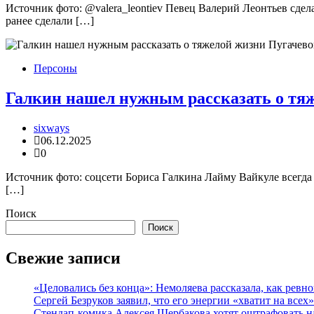
Источник фото: @valera_leontiev Певец Валерий Леонтьев сдел
ранее сделали […]
Персоны
Галкин нашел нужным рассказать о тя
sixways
06.12.2025
0
Источник фото: соцсети Бориса Галкина Лайму Вайкуле всегда 
[…]
Поиск
Поиск
Свежие записи
«Целовались без конца»: Немоляева рассказала, как рев
Сергей Безруков заявил, что его энергии «хватит на всех»
Стендап-комика Алексея Щербакова хотят оштрафовать н