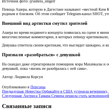
Источник фото: @ashera_singerr
Певица Ашера, которую в Дагестане называют «местной Ким Ка
родным и близким. Об этом сообщает Telegram-канал SHOT, уто
Внешний вид артистки смутил зрителей
Ашера во время недавнего концерта появилась на сцене в мини
многочисленные комментарии, в которых певицу критиковали,
Девушка ответила своим критикам, что выглядит шикарно, и ко
Призвали «разобраться» с девушкой
На скандал даже отреагировали помощник мэра Махачкалы и об
девушкой, пока «жизнь не разобралась с ней сама».
Автор: Людмила Корсун
Опубликовано в
Персоны
Навигация
Предыдущая:
Невестка Орбакайте в США устроила вечеринку,
Следующая:
Актриса Тамара Семина решила стать затворницей,
по
записям
Связанные записи