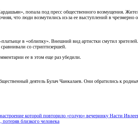
рдашьян», попала под пресс общественного возмущения. Жители
чняя, что люди возмутились из-за ее выступлений в чрезмерно 
-платьице в «облипку». Внешний вид артистки смутил зрителей.
 сравнивали со стриптизершей.
мментарии ее в этом еще раз убедили.
щественный деятель Булач Чанкалаев. Они обратились к родным
 настроение которой повторило «голую» вечеринку Насти Ивлее
 потеряв близкого человека