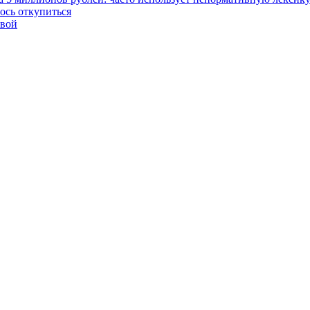
ось откупиться
евой