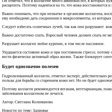
Он отметил, что в коллагене много аминокислот, в которых нуж
расщепить. Поэтому надеяться на то, что кожа восстановится 
Важно понимать, что при нехватке в организме коллагена, восп
ему необходимо дать соединения и микроэлементы, из которых и
Следует избегать солнечных лучей, так как они разрушают ко
Важно достаточно спать. Взрослый человек должен спать не мен
Разрушает коллаген любое курение, в том числе пассивное.
Ухудшается состояние кожи и при постоянном стрессе, потому 
вести физически активный образ жизни. Также блокирует синте
Будет однозначно полезен
Гидролизованный коллаген, отметил эксперт, действительно ре
пользы для борьбы со старением кожи нет. Но он будет однозна
Поэтому коллаген рекомендуется веганам, вегетарианцам, пож
заболевания коллагеном не лечатся.
Автор: Светлана Колиманова
Новости по теме: Здоровье