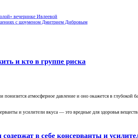
голой» вечеринке Ивлеевой
ошениях с шоуменом Дмитрием Дибровым
ить и кто в группе риска
ели понизится атмосферное давление и оно окажется в глубокой 
 содержат в себе консерванты и усилите