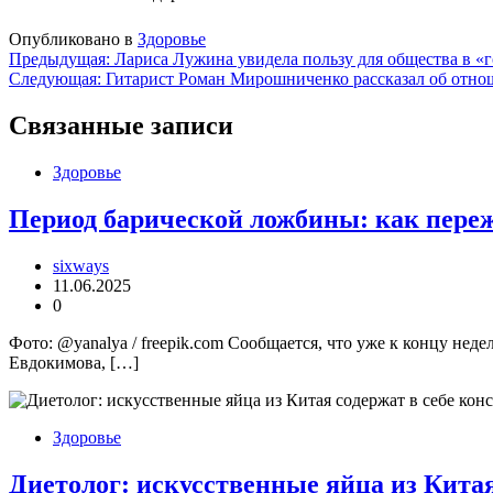
Опубликовано в
Здоровье
Навигация
Предыдущая:
Лариса Лужина увидела пользу для общества в «
Следующая:
Гитарист Роман Мирошниченко рассказал об отн
по
записям
Связанные записи
Здоровье
Период барической ложбины: как переж
sixways
11.06.2025
0
Фото: @yanalya / freepik.com Сообщается, что уже к концу нед
Евдокимова, […]
Здоровье
Диетолог: искусственные яйца из Китая