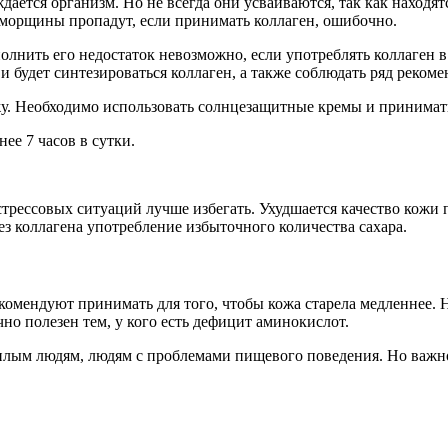
дается организм. Но не всегда они усваиваются, так как находят
и морщины пропадут, если принимать коллаген, ошибочно.
олнить его недостаток невозможно, если употреблять коллаген в
 будет синтезироваться коллаген, а также соблюдать ряд рекоме
жу. Необходимо использовать солнцезащитные кремы и принимат
ее 7 часов в сутки.
стрессовых ситуаций лучше избегать. Ухудшается качество кожи
з коллагена употребление избыточного количества сахара.
комендуют принимать для того, чтобы кожа старела медленнее. Н
чно полезен тем, у кого есть дефицит аминокислот.
илым людям, людям с проблемами пищевого поведения. Но важно