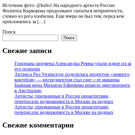
Источник фото: @kirlo1 На народного артиста России
Филиппа Киркорова продолжают сыпаться неприятности,
словно из рога изобилия. Еще вчера он был тем, перед кем
преклонялись за […]
Поиск
Поиск
Свежие записи
Гонорары шоумена Александра Реввы упали вдвое из-за
его позиции
Актриса Риз Уизерспун поделилась рецептом «зимнего
коктейля» — ингредиентом стал снег с ее машины
Бывшая жена Михаила Ефремова решила эмигрировать
в Австралию
Артисты, признанные в России иноагентами,
переписали недвижимость в Москве на родных
Артисты, признанные в России иноагентами,
переписали недвижимость в Москве на родных
Свежие комментарии