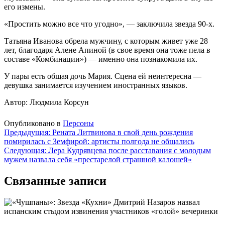
его измены.
«Простить можно все что угодно», — заключила звезда 90-х.
Татьяна Иванова обрела мужчину, с которым живет уже 28
лет, благодаря Алене Апиной (в свое время она тоже пела в
составе «Комбинации») — именно она познакомила их.
У пары есть общая дочь Мария. Сцена ей неинтересна —
девушка занимается изучением иностранных языков.
Автор: Людмила Корсун
Опубликовано в
Персоны
Навигация
Предыдущая:
Рената Литвинова в свой день рождения
помирилась с Земфирой: артисты полгода не общались
по
Следующая:
Лера Кудрявцева после расставания с молодым
записям
мужем назвала себя «престарелой страшной калошей»
Связанные записи