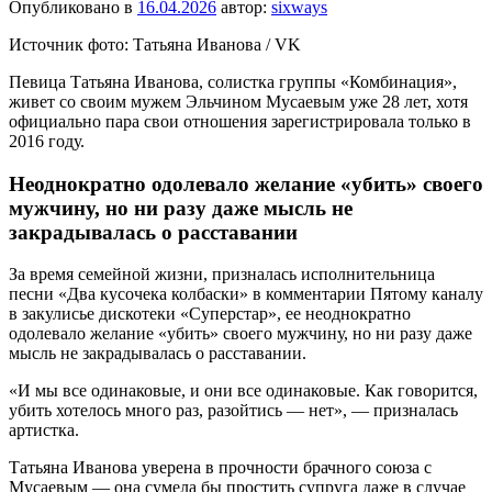
Опубликовано в
16.04.2026
автор:
sixways
Источник фото: Татьяна Иванова / VK
Певица Татьяна Иванова, солистка группы «Комбинация»,
живет со своим мужем Эльчином Мусаевым уже 28 лет, хотя
официально пара свои отношения зарегистрировала только в
2016 году.
Неоднократно одолевало желание «убить» своего
мужчину, но ни разу даже мысль не
закрадывалась о расставании
За время семейной жизни, призналась исполнительница
песни «Два кусочека колбаски» в комментарии Пятому каналу
в закулисье дискотеки «Суперстар», ее неоднократно
одолевало желание «убить» своего мужчину, но ни разу даже
мысль не закрадывалась о расставании.
«И мы все одинаковые, и они все одинаковые. Как говорится,
убить хотелось много раз, разойтись — нет», — призналась
артистка.
Татьяна Иванова уверена в прочности брачного союза с
Мусаевым — она сумела бы простить супруга даже в случае