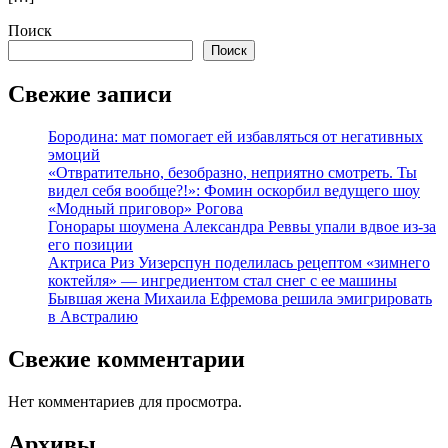
Поиск
Поиск
Свежие записи
Бородина: мат помогает ей избавляться от негативных
эмоций
«Отвратительно, безобразно, неприятно смотреть. Ты
видел себя вообще?!»: Фомин оскорбил ведущего шоу
«Модный приговор» Рогова
Гонорары шоумена Александра Реввы упали вдвое из-за
его позиции
Актриса Риз Уизерспун поделилась рецептом «зимнего
коктейля» — ингредиентом стал снег с ее машины
Бывшая жена Михаила Ефремова решила эмигрировать
в Австралию
Свежие комментарии
Нет комментариев для просмотра.
Архивы