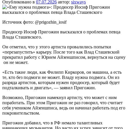
Опубликовано в
07.07.2026
автор:
sixways
Источник фото: @prigozhin_iosif
Продюсер Иосиф Пригожин высказался о проблемах певца
Влада Сташевского.
Он отметил, что у этого артиста провалились попытки
«перезапустить» карьеру. После того как Влад Сташевский
прекратил работу с Юрием Айзеншписом, вернуться на сцену
он не может.
«Есть такие люди, как Филипп Киркоров, он машина, а есть
те, кто без подмоги не может. Владу нужна подмога. Он из
разряда артистов, которым нужен продюсер, который будет
подталкивать и двигать», — заявил Пригожин.
Возможно, Пригожин намекнул артисту, что может с ним
поработать. При этом Пригожин не раз говорил, что считает
себя учеником Айзеншписа, ведь он начинал работать под его
покровительством.
Пригожин добавил, что в РФ немало талантливых
начинающих музыкантов. Но часто их успех зависит от того,