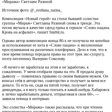
Источник фото: @_svetlana_razina_
Композиция «Новый герой» на стихи бывшей солистки
группы «Мираж» Светланы Разиной снова в тренде. Эта
песня звучала в качестве саунд-трека в сериале «Слово пацана.
Кровь на асфальте», пишет Starhit.ru.
Однако автор композиции конца 80-х не получила ни копейки
за использование ее хита в «Слове пацана» и миллионные
прослушивания на различных платформах. Дело в том, что в
свое время певица передала права на этот трек экс-супругу,
поэту-песеннику Валерию Соколову.
«Я ничего не заработала на этом и не заработаю, к
сожалению. У меня отобрали права на это. Я продала душу
дьяволу — поменялась правами со своим бывшим мужем. Он
вписал себя в авторство, соавторство и получает за меня все
деньги. То есть он, сидя на пятой точке, получает все
дивиденды, а я могу только поехать в какой-нибудь Хабаровск
и лично зарабатывать деньги, отпрыгивая в свои 60», —
заявила певица в интервью.
Экс-солистка «Миража» также рассказала, что при чтении
пятистраничного договора она не все поняла, и подписала