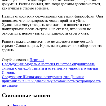
документ. Разина считает, что люди должны договариваться,
как купцы в старые времена.
Певица относится к сложившейся ситуации философски. Она
понимает, что популярность может прийти и уйти.
Художники могут творить всю жизнь в нищете и стать
популярными после смерти. Она сказала, что никак не
относится к новому витку популярности своего хита.
Разина также призналась, что не смотрела нашумевший
сериал «Слово пацана. Кровь на асфальте», но собирается это
сделать.
Опубликовано в
Персоны
Навигация
Предыдущая:
Модель Анастасия Решетова опубликовала
снимки с мачехой Тимати и ответила на упреки его матери
по
Симоны
записям
Следующая:
Шахназаров возмутился, что Данилко
приглашали в РФ и давали ему возможность гастролировать
по стране
Связанные записи
Персоны