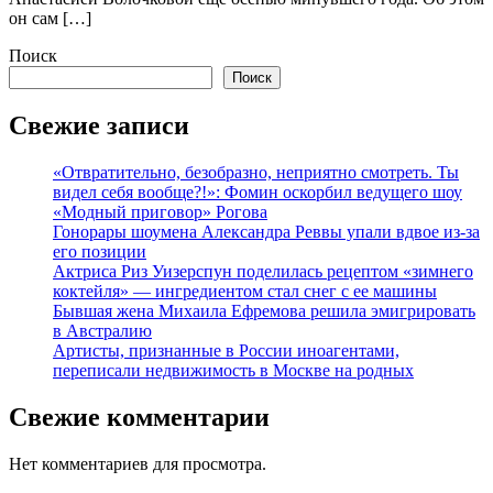
он сам […]
Поиск
Поиск
Свежие записи
«Отвратительно, безобразно, неприятно смотреть. Ты
видел себя вообще?!»: Фомин оскорбил ведущего шоу
«Модный приговор» Рогова
Гонорары шоумена Александра Реввы упали вдвое из-за
его позиции
Актриса Риз Уизерспун поделилась рецептом «зимнего
коктейля» — ингредиентом стал снег с ее машины
Бывшая жена Михаила Ефремова решила эмигрировать
в Австралию
Артисты, признанные в России иноагентами,
переписали недвижимость в Москве на родных
Свежие комментарии
Нет комментариев для просмотра.