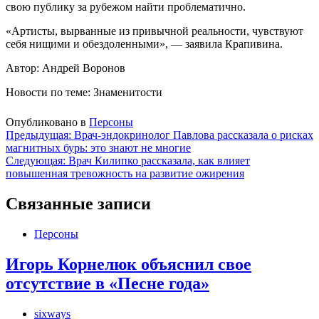
свою публику за рубежом найти проблематично.
«Артисты, вырванные из привычной реальности, чувствуют
себя нищими и обездоленными», — заявила Крапивина.
Автор: Андрей Воронов
Новости по теме: Знаменитости
Опубликовано в
Персоны
Навигация
Предыдущая:
Врач-эндокринолог Павлова рассказала о рисках
магнитных бурь: это знают не многие
по
Следующая:
Врач Килипко рассказала, как влияет
записям
повышенная тревожность на развитие ожирения
Связанные записи
Персоны
Игорь Корнелюк объяснил свое
отсутствие в «Песне года»
sixways