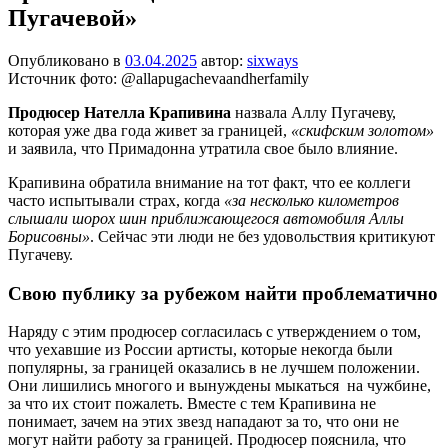
Пугачевой»
Опубликовано в
03.04.2025
автор:
sixways
Источник фото: @allapugachevaandherfamily
Продюсер Нателла Крапивина
назвала Аллу Пугачеву,
которая уже два года живет за границей,
«скифским золотом»
и заявила, что Примадонна утратила свое было влияние.
Крапивина обратила внимание на тот факт, что ее коллеги
часто испытывали страх, когда
«за несколько километров
слышали шорох шин приближающегося автомобиля Аллы
Борисовны»
. Сейчас эти люди не без удовольствия критикуют
Пугачеву.
Свою публику за рубежом найти проблематично
Наряду с этим продюсер согласилась с утверждением о том,
что уехавшие из России артисты, которые некогда были
популярны, за границей оказались в не лучшем положении.
Они лишились многого и вынуждены мыкаться на чужбине,
за что их стоит пожалеть. Вместе с тем Крапивина не
понимает, зачем на этих звезд нападают за то, что они не
могут найти работу за границей. Продюсер пояснила, что