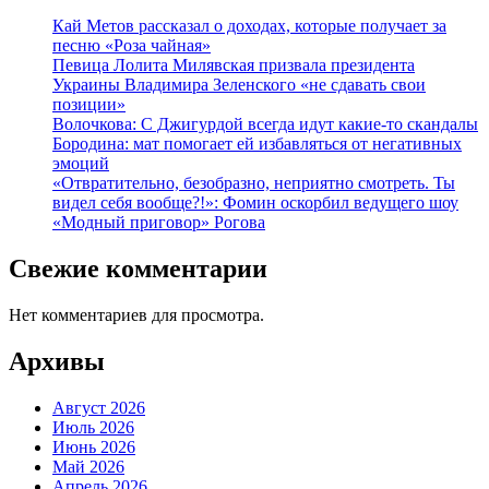
Кай Метов рассказал о доходах, которые получает за
песню «Роза чайная»
Певица Лолита Милявская призвала президента
Украины Владимира Зеленского «не сдавать свои
позиции»
Волочкова: С Джигурдой всегда идут какие-то скандалы
Бородина: мат помогает ей избавляться от негативных
эмоций
«Отвратительно, безобразно, неприятно смотреть. Ты
видел себя вообще?!»: Фомин оскорбил ведущего шоу
«Модный приговор» Рогова
Свежие комментарии
Нет комментариев для просмотра.
Архивы
Август 2026
Июль 2026
Июнь 2026
Май 2026
Апрель 2026