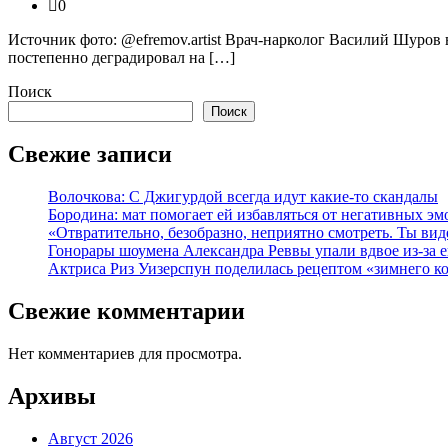
0
Источник фото: @efremov.artist Врач-нарколог Василий Шуров
постепенно деградировал на […]
Поиск
Поиск
Свежие записи
Волочкова: С Джигурдой всегда идут какие-то скандалы
Бородина: мат помогает ей избавляться от негативных э
«Отвратительно, безобразно, неприятно смотреть. Ты в
Гонорары шоумена Александра Реввы упали вдвое из-за 
Актриса Риз Уизерспун поделилась рецептом «зимнего к
Свежие комментарии
Нет комментариев для просмотра.
Архивы
Август 2026