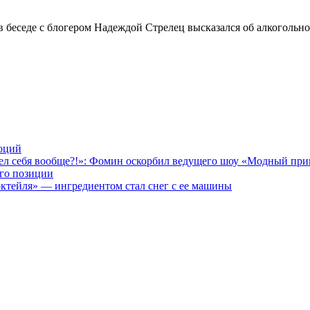
 в беседе с блогером Надеждой Стрелец высказался об алкоголь
моций
идел себя вообще?!»: Фомин оскорбил ведущего шоу «Модный при
его позиции
октейля» — ингредиентом стал снег с ее машины