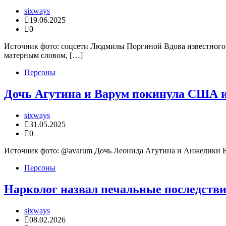
sixways
19.06.2025
0
Источник фото: соцсети Людмилы Поргиной Вдова известного а
матерным словом, […]
Персоны
Дочь Агутина и Варум покинула США и
sixways
31.05.2025
0
Источник фото: @avarum Дочь Леонида Агутина и Анжелики В
Персоны
Нарколог назвал печальные последств
sixways
08.02.2026