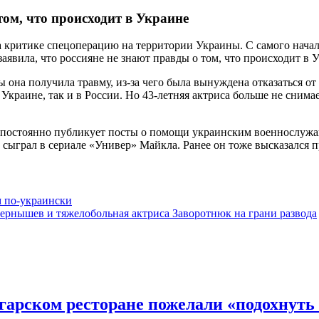
том, что происходит в Украине
а критике спецоперацию на территории Украины. С самого нача
заявила, что россияне не знают правды о том, что происходит в
ы она получила травму, из-за чего была вынуждена отказаться о
 Украине, так и в России. Но 43-летняя актриса больше не сним
но постоянно публикует посты о помощи украинским военнослужа
 сыграл в сериале «Универ» Майкла. Ранее он тоже высказался п
м по-украински
ернышев и тяжелобольная актриса Заворотнюк на грани развода
гарском ресторане пожелали «подохнуть