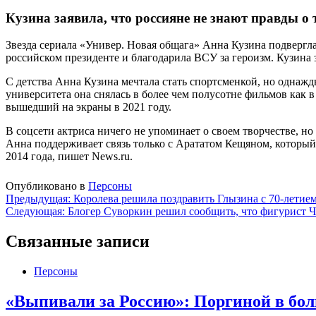
Кузина заявила, что россияне не знают правды о 
Звезда сериала «Универ. Новая общага» Анна Кузина подвергл
российском президенте и благодарила ВСУ за героизм. Кузина 
С детства Анна Кузина мечтала стать спортсменкой, но однажд
университета она снялась в более чем полусотне фильмов как в
вышедший на экраны в 2021 году.
В соцсети актриса ничего не упоминает о своем творчестве, 
Анна поддерживает связь только с Арататом Кещяном, который
2014 года, пишет News.ru.
Опубликовано в
Персоны
Навигация
Предыдущая:
Королева решила поздравить Глызина с 70-летие
Следующая:
Блогер Суворкин решил сообщить, что фигурист Ч
по
записям
Связанные записи
Персоны
«Выпивали за Россию»: Поргиной в бол