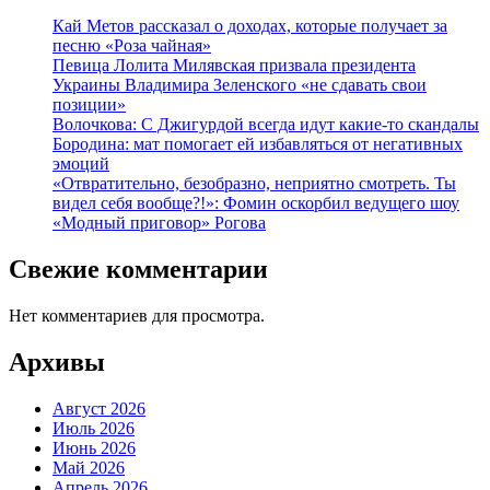
Кай Метов рассказал о доходах, которые получает за
песню «Роза чайная»
Певица Лолита Милявская призвала президента
Украины Владимира Зеленского «не сдавать свои
позиции»
Волочкова: С Джигурдой всегда идут какие-то скандалы
Бородина: мат помогает ей избавляться от негативных
эмоций
«Отвратительно, безобразно, неприятно смотреть. Ты
видел себя вообще?!»: Фомин оскорбил ведущего шоу
«Модный приговор» Рогова
Свежие комментарии
Нет комментариев для просмотра.
Архивы
Август 2026
Июль 2026
Июнь 2026
Май 2026
Апрель 2026