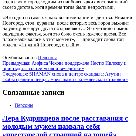
год в своем городе одним из наиболее ярких воспоминаний
своего детства, хотя времена тогда были непростыми.
«Это одно из самых ярких воспоминаний из детства: Нижний
Новгород, стол, куранты, после которых весь город выходит
на улицу, все друг друга поздравляют… Я отчетливо помню
ощущение счастья, хотя это было очень тяжелое время. Все
плохое забывалось в этот момент», — приводит слова топ-
модели «Нижний Новгород онлайн».
Опубликовано в
Персоны
Навигация
Предыдущая:
Анфиса Чехова поддержала Настю Ивлееву и
пристыдила гостей «голой вечеринки»
по
Следующая:
SHAMAN снова в центре скандала: Агутин
записям
якобы сравнил певца с «беляшами с кремлевской столовой»
Связанные записи
Персоны
Лера Кудрявцева после расставания с
молодым мужем назвала себя
«престарелой страшной калошей»