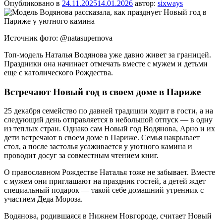
Опубликовано в
24.11.2025
14.01.2026
автор:
sixways
Источник фото: @natasupernova
Топ-модель Наталья Водянова уже давно живет за границей.
Праздники она начинает отмечать вместе с мужем и детьми
еще с католического Рождества.
Встречают Новый год в своем доме в Париже
25 декабря семейство по давней традиции ходит в гости, а на
следующий день отправляется в небольшой отпуск — в одну
из теплых стран. Однако сам Новый год Водянова, Арно и их
дети встречают в своем доме в Париже. Семья накрывает
стол, а после застолья усаживается у уютного камина и
проводит досуг за совместным чтением книг.
О православном Рождестве Наталья тоже не забывает. Вместе
с мужем они приглашают на праздник гостей, а детей ждет
специальный подарок — такой себе домашний утренник с
участием Деда Мороза.
Водянова, родившаяся в Нижнем Новгороде, считает Новый