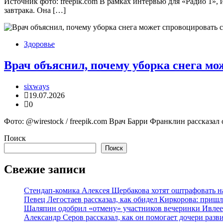
Источник фото: freepik.com В рамках интервью для «Радио 1»
завтрака. Она […]
Здоровье
Врач объяснил, почему уборка снега м
sixways
19.07.2026
0
Фото: @wirestock / freepik.com Врач Барри Франклин рассказал
Поиск
Поиск
Свежие записи
Стендап-комика Алексея Щербакова хотят оштрафовать н
Певец Легостаев рассказал, как обидел Киркорова: пришл
Шаляпин одобрил «отмену» участников вечеринки Ивле
Александр Серов рассказал, как он помогает дочери разв