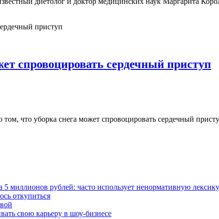
, известный диетолог и доктор медицинских наук Маргарита Кор
ожет спровоцировать сердечный приступ
 о том, что уборка снега может спровоцировать сердечный присту
а 5 миллионов рублей: часто использует ненормативную лексик
ось откупиться
евой
ивать свою карьеру в шоу-бизнесе