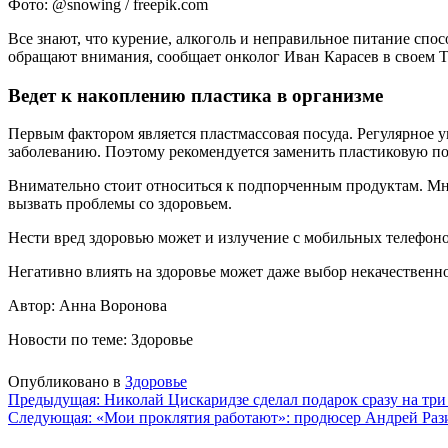
Фото: @snowing / freepik.com
Все знают, что курение, алкоголь и неправильное питание спо
обращают внимания, сообщает онколог Иван Карасев в своем Т
Ведет к накоплению пластика в организме
Первым фактором является пластмассовая посуда. Регулярное у
заболеванию. Поэтому рекомендуется заменить пластиковую по
Внимательно стоит относиться к подпорченным продуктам. Мног
вызвать проблемы со здоровьем.
Нести вред здоровью может и излучение с мобильных телефоно
Негативно влиять на здоровье может даже выбор некачественн
Автор: Анна Воронова
Новости по теме: Здоровье
Опубликовано в
Здоровье
Навигация
Предыдущая:
Николай Цискаридзе сделал подарок сразу на три
Следующая:
«Мои проклятия работают»: продюсер Андрей Разин
по