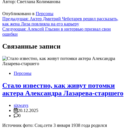
Автор: Светлана Колиманова
Опубликовано в
Персоны
Навигация
Предыдущая:
Актер Дмитрий Чеботарев решил рассказать,
как жена Лиза повлияла на его карьеру
по
Следующая:
Алексей Глызин в интервью признал свои
записям
ошибки
Связанные записи
Персоны
Стало известно, как живут потомки
актера Александра Лазарева-старшего
sixways
20.12.2025
0
Источник фото: Соц.сети 3 января 1938 года родился