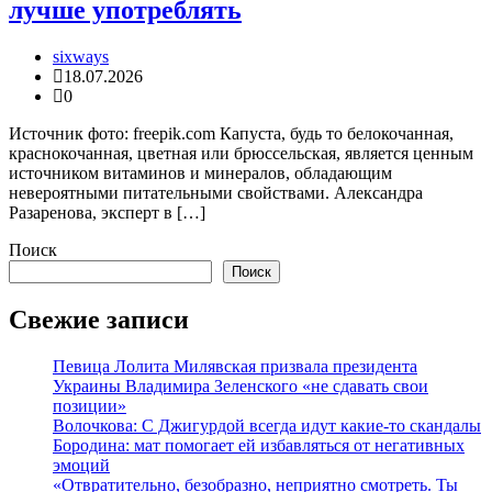
лучше употреблять
sixways
18.07.2026
0
Источник фото: freepik.com Капуста, будь то белокочанная,
краснокочанная, цветная или брюссельская, является ценным
источником витаминов и минералов, обладающим
невероятными питательными свойствами. Александра
Разаренова, эксперт в […]
Поиск
Поиск
Свежие записи
Певица Лолита Милявская призвала президента
Украины Владимира Зеленского «не сдавать свои
позиции»
Волочкова: С Джигурдой всегда идут какие-то скандалы
Бородина: мат помогает ей избавляться от негативных
эмоций
«Отвратительно, безобразно, неприятно смотреть. Ты