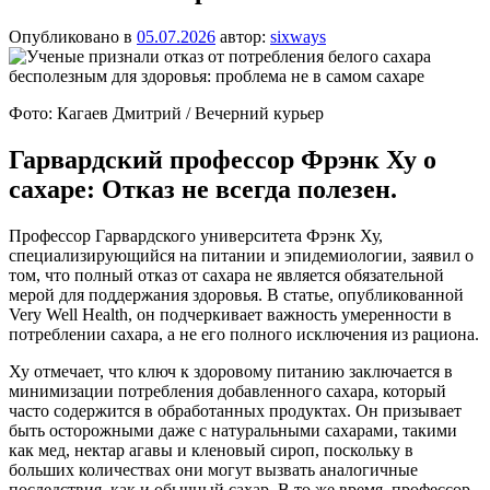
Опубликовано в
05.07.2026
автор:
sixways
Фото: Кагаев Дмитрий / Вечерний курьер
Гарвардский профессор Фрэнк Ху о
сахаре: Отказ не всегда полезен.
Профессор Гарвардского университета Фрэнк Ху,
специализирующийся на питании и эпидемиологии, заявил о
том, что полный отказ от сахара не является обязательной
мерой для поддержания здоровья. В статье, опубликованной
Very Well Health, он подчеркивает важность умеренности в
потреблении сахара, а не его полного исключения из рациона.
Ху отмечает, что ключ к здоровому питанию заключается в
минимизации потребления добавленного сахара, который
часто содержится в обработанных продуктах. Он призывает
быть осторожными даже с натуральными сахарами, такими
как мед, нектар агавы и кленовый сироп, поскольку в
больших количествах они могут вызвать аналогичные
последствия, как и обычный сахар. В то же время, профессор