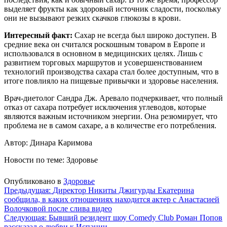
выделяет фрукты как здоровый источник сладости, поскольку
они не вызывают резких скачков глюкозы в крови.
Интересный факт:
Сахар не всегда был широко доступен. В
средние века он считался роскошным товаром в Европе и
использовался в основном в медицинских целях. Лишь с
развитием торговых маршрутов и усовершенствованием
технологий производства сахара стал более доступным, что в
итоге повлияло на пищевые привычки и здоровье населения.
Врач-диетолог Сандра Дж. Аревало подчеркивает, что полный
отказ от сахара потребует исключения углеводов, которые
являются важным источником энергии. Она резюмирует, что
проблема не в самом сахаре, а в количестве его потребления.
Автор: Динара Каримова
Новости по теме: Здоровье
Опубликовано в
Здоровье
Навигация
Предыдущая:
Директор Никиты Джигурды Екатерина
сообщила, в каких отношениях находится актер с Анастасией
по
Волочковой после слива видео
записям
Следующая:
Бывший резидент шоу Comedy Club Роман Попов
рассказал о любви к Испании