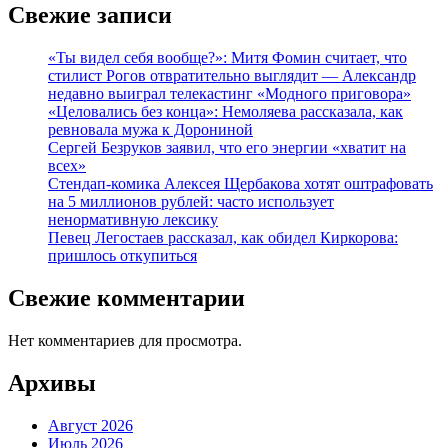
Свежие записи
«Ты видел себя вообще?»: Митя Фомин считает, что
стилист Рогов отвратительно выглядит — Александр
недавно выиграл телекастинг «Модного приговора»
«Целовались без конца»: Немоляева рассказала, как
ревновала мужа к Дорониной
Сергей Безруков заявил, что его энергии «хватит на
всех»
Стендап-комика Алексея Щербакова хотят оштрафовать
на 5 миллионов рублей: часто использует
ненормативную лексику
Певец Легостаев рассказал, как обидел Киркорова:
пришлось откупиться
Свежие комментарии
Нет комментариев для просмотра.
Архивы
Август 2026
Июль 2026