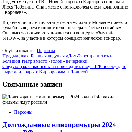
Под «отмену» на ТВ в Новый год из-за Киркорова попала и
Люся Чеботина. Она вместе с поп-королем спела композицию
«Королева».
Впрочем, исполнительнице песни «Солнце Монако» повезло
куда больше, чем исполнителю шлягера «Третье сентября».
Она вместо поп-короля появится на концерте «Зимний
SHOW», за участие в котором обещают неплохой гонорар.
Опубликовано в
Персоны
Навигация
Предыдущая:
Бывшая ведущая «Дом-2» отправилась в
Большой театр вместо «голой» вечеринки
по
Следующая:
Симоньян: из новогодних шоу в РФ посекундно
записям
вырезали кадры с Киркоровым и Лолитой
Связанные записи
Персоны
Долгожданные кинопремьеры 2024