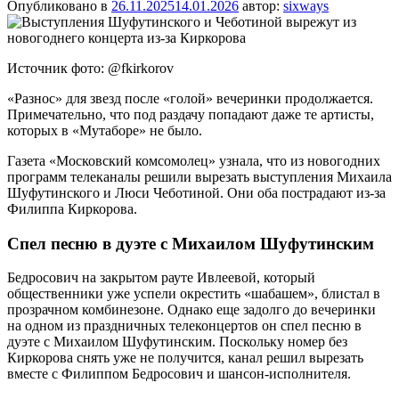
Опубликовано в
26.11.2025
14.01.2026
автор:
sixways
Источник фото: @fkirkorov
«Разнос» для звезд после «голой» вечеринки продолжается.
Примечательно, что под раздачу попадают даже те артисты,
которых в «Мутаборе» не было.
Газета «Московский комсомолец» узнала, что из новогодних
программ телеканалы решили вырезать выступления Михаила
Шуфутинского и Люси Чеботиной. Они оба пострадают из-за
Филиппа Киркорова.
Спел песню в дуэте с Михаилом Шуфутинским
Бедросович на закрытом рауте Ивлеевой, который
общественники уже успели окрестить «шабашем», блистал в
прозрачном комбинезоне. Однако еще задолго до вечеринки
на одном из праздничных телеконцертов он спел песню в
дуэте с Михаилом Шуфутинским. Поскольку номер без
Киркорова снять уже не получится, канал решил вырезать
вместе с Филиппом Бедросович и шансон-исполнителя.