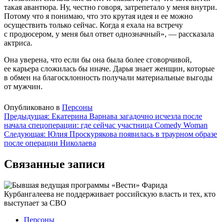
такая авантюра. Ну, честно говоря, затрепетало у меня внутри.
Потому что я понимаю, что это крутая идея и ее можно
осуществить только сейчас. Когда я ехала на встречу
с продюсером, у меня был ответ однозначный», — рассказала
актриса.
Она уверена, что если бы она была более сговорчивой,
ее карьера сложилась бы иначе. Дарья знает женщин, которые
в обмен на благосклонность получали материальные выгоды
от мужчин.
Опубликовано в
Персоны
Навигация
Предыдущая:
Екатерина Варнава загадочно исчезла после
начала спецоперации: где сейчас участница Comedy Woman
по
Следующая:
Юлия Проскурякова появилась в траурном образе
записям
после операции Николаева
Связанные записи
Персоны