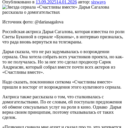
Опубликовано в
13.09.2025
14.01.2026
автор:
sixways
Источник фото: @dariasagalova
Российская актриса Дарья Сагалова, которая известна по роли
Светы Букиной в сериале «Букины», в интервью призналась,
что рада вновь вернуться на телеэкраны.
Дарья сказала, что не раз задумывалась о возрождении
сериала. Она хотела собрать всех участников проекта, но как-
то не получалась. Но за нее это сделал продюсер Сарик
Андреасян, который собрал вместе почти всех актеров из
«Счастливы вместе».
Надо сказать, поклонники ситкома «Счастливы вместе»
пришли в восторг от возрождения этого культового сериала.
Актриса также рассказала о том, что сталкивалась с
домогательствами. По ее словам, ей поступали предложения
об обмене сексуальных услуг на роли в кино. Однако Дарья
верна своим принципам, поэтому отказывалась от таких
сделок.
«Позвонил сначала мне агент и сказал про то, что затевается