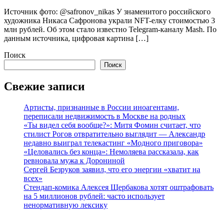
Источник фото: @safronov_nikas У знаменитого российского
художника Никаса Сафронова украли NFT-елку стоимостью 3
млн рублей. Об этом стало известно Telegram-каналу Mash. По
данным источника, цифровая картина […]
Поиск
Поиск
Свежие записи
Артисты, признанные в России иноагентами,
переписали недвижимость в Москве на родных
«Ты видел себя вообще?»: Митя Фомин считает, что
стилист Рогов отвратительно выглядит — Александр
недавно выиграл телекастинг «Модного приговора»
«Целовались без конца»: Немоляева рассказала, как
ревновала мужа к Дорониной
Сергей Безруков заявил, что его энергии «хватит на
всех»
Стендап-комика Алексея Щербакова хотят оштрафовать
на 5 миллионов рублей: часто использует
ненормативную лексику