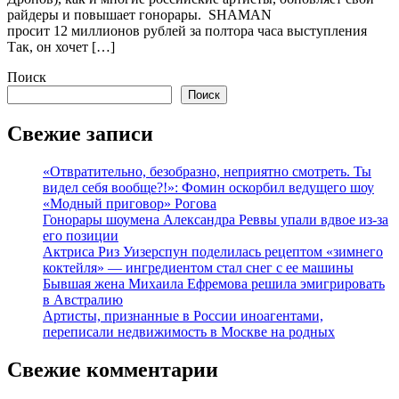
райдеры и повышает гонорары. SHAMAN
просит 12 миллионов рублей за полтора часа выступления
Так, он хочет […]
Поиск
Поиск
Свежие записи
«Отвратительно, безобразно, неприятно смотреть. Ты
видел себя вообще?!»: Фомин оскорбил ведущего шоу
«Модный приговор» Рогова
Гонорары шоумена Александра Реввы упали вдвое из-за
его позиции
Актриса Риз Уизерспун поделилась рецептом «зимнего
коктейля» — ингредиентом стал снег с ее машины
Бывшая жена Михаила Ефремова решила эмигрировать
в Австралию
Артисты, признанные в России иноагентами,
переписали недвижимость в Москве на родных
Свежие комментарии