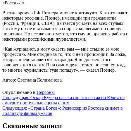
«Россия-1».
В тоже время в РФ Познера многие критикуют. Как отмечают
некоторые россияне, Познер, имеющий три гражданства
(России, Франции, США), пытается усидеть на всех стульях.
Поэтому он не ввязывается в споры с коллегами по поводу
политики. Но все же он отметил, что ему не нравится работа с
некоторыми российскими журналистами.
«Как журналист, я могу сказать вам — мне стыдно за мою
профессию. Мне стыдно за то, что с ней происходит. За ложь,
которая представляется как правда. Я не должен этого
говорить, но я скажу. Я на самом деле атеист, но если есть ад,
то многие журналисты туда попадут», — сказал Познер.
Автор: Светлана Колиманова
Опубликовано в
Персоны
Навигация
Предыдущая:
Оскар Кучера рассказал, что его жена Юлия не
смотрит постельные сцены с ним
по
Следующая:
«Страна Богов»: Режиссер из Ростова снимет в
записям
Голливуде фильм ужасов
Связанные записи