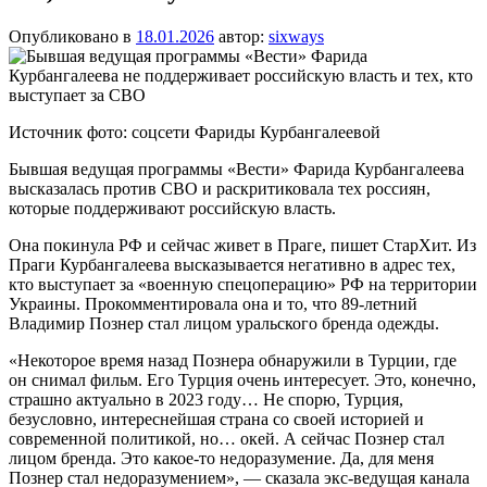
Опубликовано в
18.01.2026
автор:
sixways
Источник фото: соцсети Фариды Курбангалеевой
Бывшая ведущая программы «Вести» Фарида Курбангалеева
высказалась против СВО и раскритиковала тех россиян,
которые поддерживают российскую власть.
Она покинула РФ и сейчас живет в Праге, пишет СтарХит. Из
Праги Курбангалеева высказывается негативно в адрес тех,
кто выступает за «военную спецоперацию» РФ на территории
Украины. Прокомментировала она и то, что 89-летний
Владимир Познер стал лицом уральского бренда одежды.
«Некоторое время назад Познера обнаружили в Турции, где
он снимал фильм. Его Турция очень интересует. Это, конечно,
страшно актуально в 2023 году… Не спорю, Турция,
безусловно, интереснейшая страна со своей историей и
современной политикой, но… окей. А сейчас Познер стал
лицом бренда. Это какое-то недоразумение. Да, для меня
Познер стал недоразумением», — сказала экс-ведущая канала